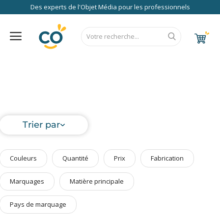
Des experts de l'Objet Média pour les professionnels
Nos Services
FAQ
RSE
Contact
Accueil
Au Bureau
CALENDRIER 2027
RENTREE 2026
NEWS 2026
EUROPE
FRANCE
ÉCO
EXPRESS
High Tech
Bagageries & Sacs
Trier par
Etui
Textiles & Accessoires
Couleurs
Quantité
Prix
Fabrication
Vêtements de Travail
Parapluies & Parasols
Marquages
Matière principale
Gourmandises
Pays de marquage
Art de la Table