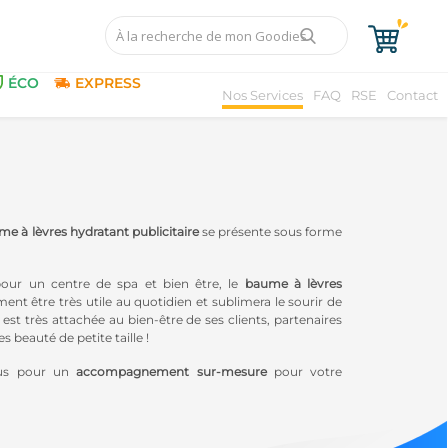
ÉCO
EXPRESS
Nos Services
FAQ
RSE
Contact
e à lèvres hydratant publicitaire
se présente sous forme
pour un centre de spa et bien être, le
baume à lèvres
ement être très utile au quotidien et sublimera le sourir de
st très attachée au bien-être de ses clients, partenaires
 beauté de petite taille !
ous pour un
accompagnement sur-mesure
pour votre
 équipe de graphistes est à votre disposition pour vous