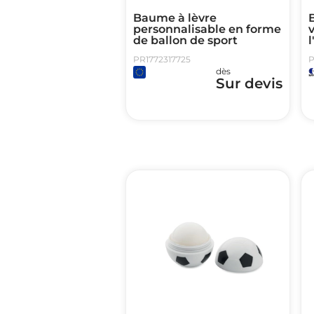
Baume à lèvre
personnalisable en forme
v
de ballon de sport
l
PR1772317725
P
dès
Sur devis