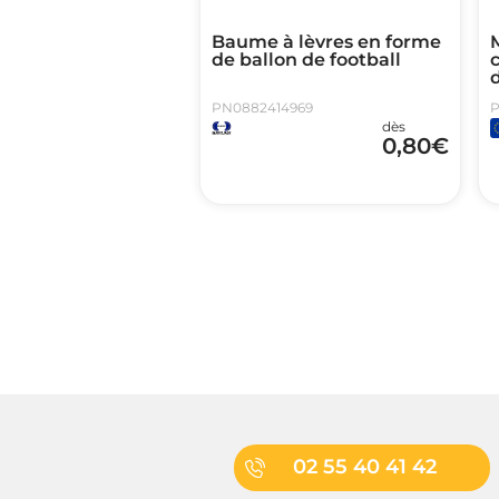
Baume à lèvres en forme
de ballon de football
c
PN0882414969
P
dès
0,80
€
02 55 40 41 42