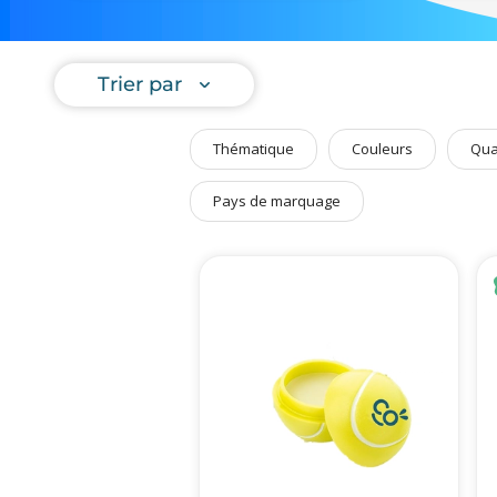
Art de Vivre à la Française
Plantes et Graines
Trier par
Bien être & Sécurité
Sports, loisirs & jouets
Thématique
Couleurs
Qua
Accessoires Auto & Vélo
PLV & Mobiliers Pub
Pays de marquage
Packaging sur-mesure
Temps Forts de l'Année
Evénement Entreprise