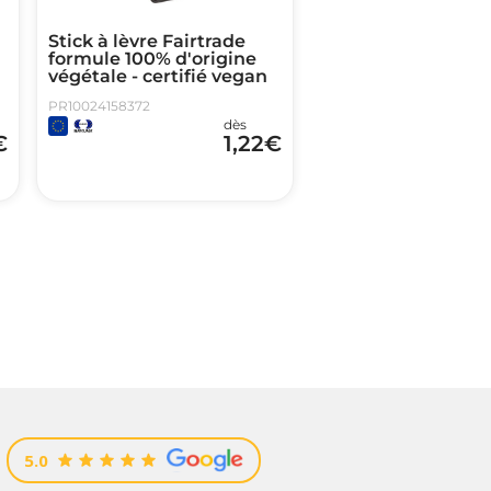
Stick à lèvre Fairtrade
formule 100% d'origine
végétale - certifié vegan
PR10024158372
dès
€
1,22
€
5.0