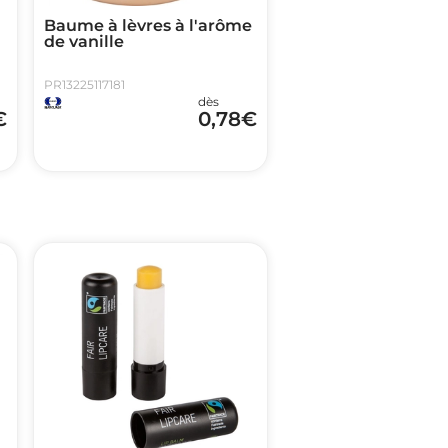
Baume à lèvres à l'arôme
de vanille
PR13225117181
dès
€
0,78
€