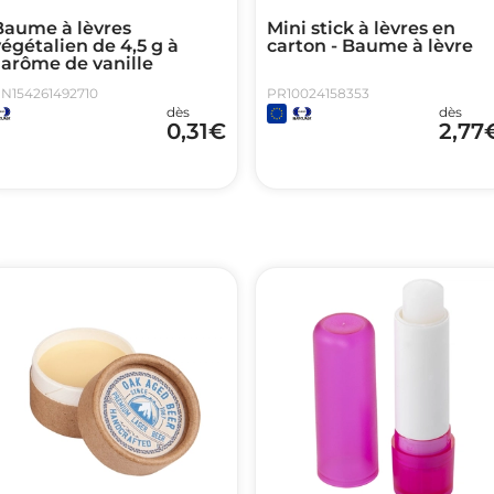
Baume à lèvres
Mini stick à lèvres en
égétalien de 4,5 g à
carton - Baume à lèvre
'arôme de vanille
N154261492710
PR10024158353
dès
dès
0,31
€
2,77