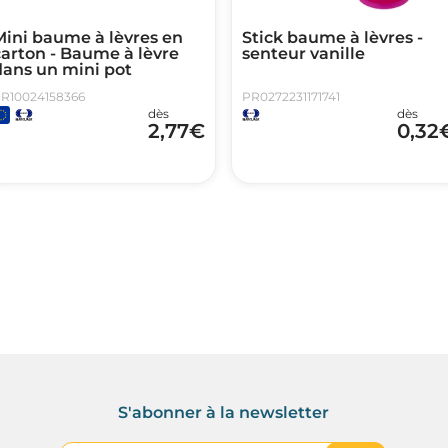
Mini baume à lèvres en
Stick baume à lèvres -
arton - Baume à lèvre
senteur vanille
dans un mini pot
R10024158366
PR0272231171741
dès
dès
2,77
€
0,32
S'abonner à la newsletter