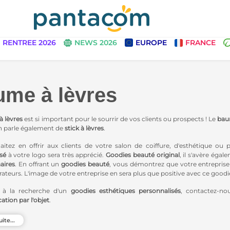
RENTREE 2026
NEWS 2026
EUROPE
FRANCE
me à lèvres
 lèvres
est si important pour le sourrir de vos clients ou prospects ! Le
baum
on parle également de
stick à lèvres
.
itez en offrir aux clients de votre salon de coiffure, d'esthétique ou 
sé
à votre logo sera très apprécié.
Goodies beauté original
, il s'avère égal
aires
. En offrant un
goodies beauté
, vous démontrez que votre entreprise e
ateurs. L'image de votre entreprise en sera plus que positive avec ce goodies
 à la recherche d'un
goodies esthétiques personnalisés
, contactez-n
ion par l'objet
.
ide pour apposer votre logo ou visuel sur un objet publicitaire ? Notre
uite...
r dans l'élaboration de votre communication par l'objet.