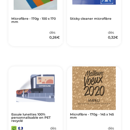
Microfibre - 170g - 100 x 170
Sticky cleaner microfibre
mm
dès
dès
0,26
€
0,32
€
Essuie lunettes 100%
Microfibre - 170g - 145 x 145
personnalisable en PET
mm
recyclé
dès
dès