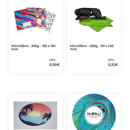
Microfibre - 250g - 150 x 150
Microfibre - 250g - 90 x 140
mm
mm
dès
dès
0,59
€
0,32
€