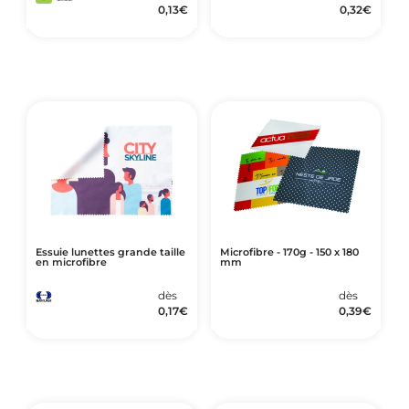
0,13
€
0,32
€
Essuie lunettes grande taille
Microfibre - 170g - 150 x 180
en microfibre
mm
dès
dès
0,17
€
0,39
€