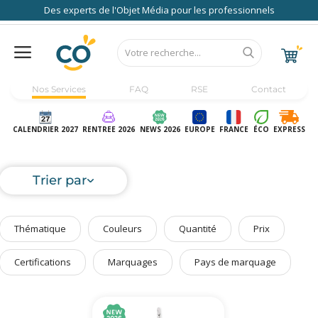
Des experts de l'Objet Média pour les professionnels
Nos Services
FAQ
RSE
Contact
Accueil
Au Bureau
CALENDRIER 2027
RENTREE 2026
NEWS 2026
EUROPE
FRANCE
ÉCO
EXPRESS
High Tech
Bagageries & Sacs
Trier par
Etui
Textiles & Accessoires
Thématique
Couleurs
Quantité
Prix
Vêtements de Travail
Parapluies & Parasols
Certifications
Marquages
Pays de marquage
Gourmandises
Art de la Table