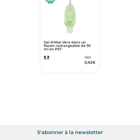
Art de Vivre à la Française
Plantes et Graines
Bien être & Sécurité
Sports, loisirs & jouets
Gel d'Aloe Vera dans un
Accessoires Auto & Vélo
flacon rechargeable de 50
ml en PET
PLV & Mobiliers Pub
dès
0,92
€
Packaging sur-mesure
Temps Forts de l'Année
Evénement Entreprise
S'abonner à la newsletter