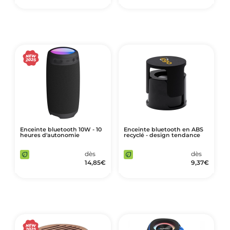
Enceinte bluetooth 10W - 10
Enceinte bluetooth en ABS
heures d'autonomie
recyclé - design tendance
dès
dès
14,85
€
9,37
€