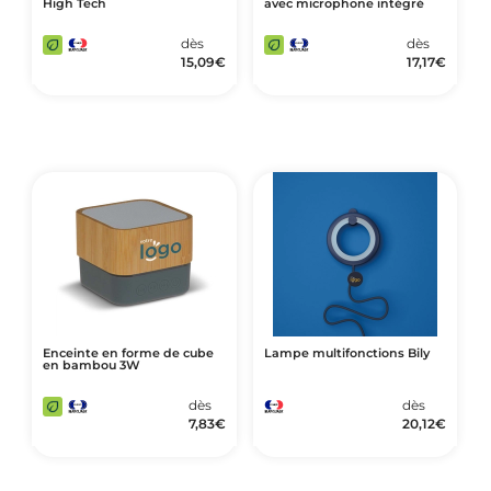
High Tech
avec microphone intégré
dès
dès
15,09
€
17,17
€
Enceinte en forme de cube
Lampe multifonctions Bily
en bambou 3W
dès
dès
7,83
€
20,12
€