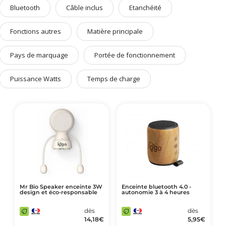
Art de Vivre à la Française
Bluetooth
Câble inclus
Etanchéité
Plantes et Graines
Fonctions autres
Matière principale
Bien être & Sécurité
Pays de marquage
Portée de fonctionnement
Sports, loisirs & jouets
Accessoires Auto & Vélo
Puissance Watts
Temps de charge
PLV & Mobiliers Pub
Packaging sur-mesure
Temps Forts de l'Année
Evénement Entreprise
Mr Bio Speaker enceinte 3W
Enceinte bluetooth 4.0 -
design et éco-responsable
autonomie 3 à 4 heures
dès
dès
14,18
€
5,95
€