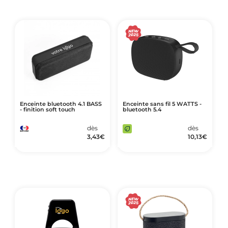
Enceinte bluetooth 4.1 BASS
Enceinte sans fil 5 WATTS -
- finition soft touch
bluetooth 5.4
dès
dès
3,43
€
10,13
€