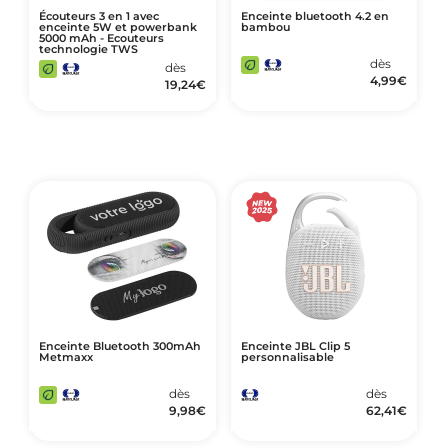
Écouteurs 3 en 1 avec
Enceinte bluetooth 4.2 en
enceinte 5W et powerbank
bambou
5000 mAh - Ecouteurs
technologie TWS
dès
dès
4,99
€
19,24
€
Enceinte Bluetooth 300mAh
Enceinte JBL Clip 5
Metmaxx
personnalisable
dès
dès
9,98
€
62,41
€