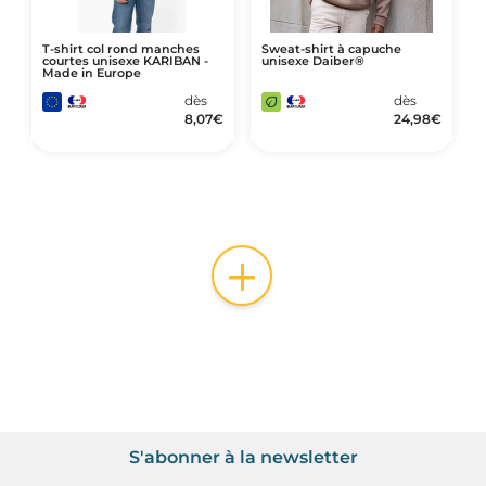
T-shirt col rond manches
Sweat-shirt à capuche
courtes unisexe KARIBAN -
unisexe Daiber®
Made in Europe
dès
dès
8,07
€
24,98
€
+
S'abonner à la newsletter