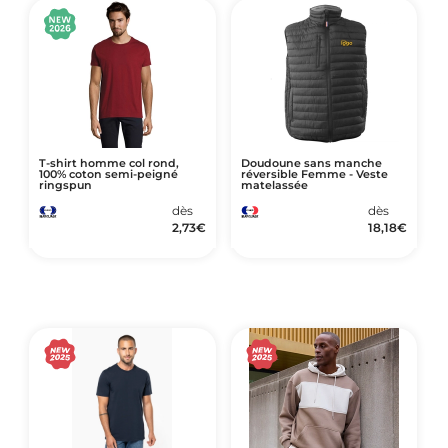
T-shirt homme col rond,
Doudoune sans manche
100% coton semi-peigné
réversible Femme - Veste
ringspun
matelassée
dès
dès
2,73
€
18,18
€