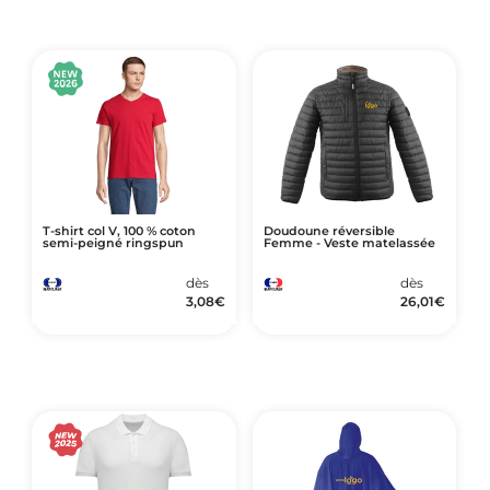
T-shirt col V, 100 % coton
Doudoune réversible
semi-peigné ringspun
Femme - Veste matelassée
dès
dès
3,08
€
26,01
€