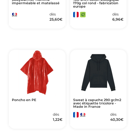
imperméable et matelassé
170g col rond - fabrication
europe
dès
dès
25,60
€
6,96
€
Poncho en PE
Sweat à capuche 290 gr/m2
avec étiquette tricolore -
Made in France
dès
dès
1,22
€
40,30
€