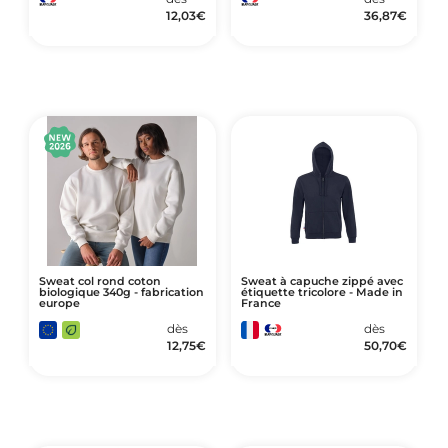
12,03
€
36,87
€
Sweat col rond coton
Sweat à capuche zippé avec
biologique 340g - fabrication
étiquette tricolore - Made in
europe
France
dès
dès
12,75
€
50,70
€