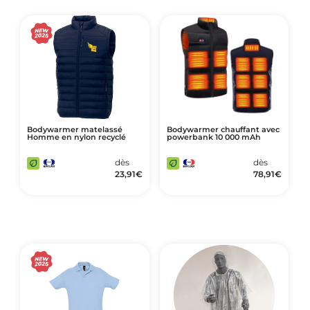
Bodywarmer matelassé
Bodywarmer chauffant avec
Homme en nylon recyclé
powerbank 10 000 mAh
dès
dès
23,91
€
78,91
€