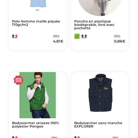
Polo Homme maille piquée
Poncho en plastique
170gr/m2
biodégrable, livré avec
pochette
dès
dès
4,81
€
0,86
€
Bodywarmer unisexe 100%
Bodywarmer sans manche
polyester Pongee
EXPLORER
dès
dès