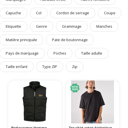
Art de Vivre à la Française
Capuche
Col
Cordon de serrage
Coupe
Plantes et Graines
Bien être & Sécurité
Etiquette
Genre
Grammage
Manches
Sports, loisirs & jouets
Matière principale
Pate de boutonnage
Accessoires Auto & Vélo
PLV & Mobiliers Pub
Pays de marquage
Poches
Taille adulte
Packaging sur-mesure
Taille enfant
Type ZIP
Zip
Temps Forts de l'Année
Evénement Entreprise
Bodywarmer Homme
Tee-shirt coton biologique