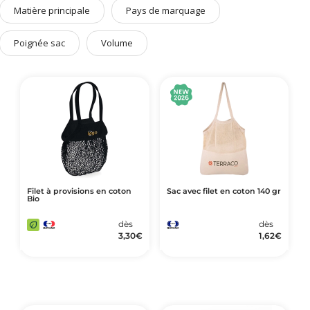
Art de Vivre à la Française
Matière principale
Pays de marquage
Plantes et Graines
Poignée sac
Volume
Bien être & Sécurité
Sports, loisirs & jouets
Accessoires Auto & Vélo
PLV & Mobiliers Pub
Packaging sur-mesure
Temps Forts de l'Année
Evénement Entreprise
Filet à provisions en coton
Sac avec filet en coton 140 gr
Bio
dès
dès
3,30
€
1,62
€