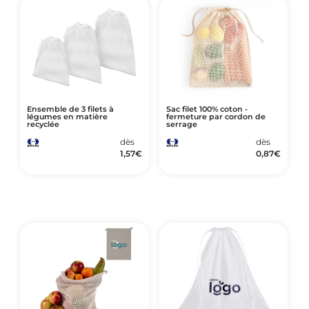
Ensemble de 3 filets à
Sac filet 100% coton -
légumes en matière
fermeture par cordon de
recyclée
serrage
dès
dès
1,57
€
0,87
€