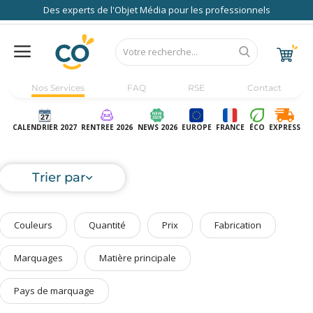
Des experts de l'Objet Média pour les professionnels
Nos Services
FAQ
RSE
Contact
Accueil
Au Bureau
CALENDRIER 2027
RENTREE 2026
NEWS 2026
EUROPE
FRANCE
ÉCO
EXPRESS
High Tech
Bagageries & Sacs
Trier par
Etui
Textiles & Accessoires
Couleurs
Quantité
Prix
Fabrication
Vêtements de Travail
Parapluies & Parasols
Marquages
Matière principale
Gourmandises
Pays de marquage
Art de la Table