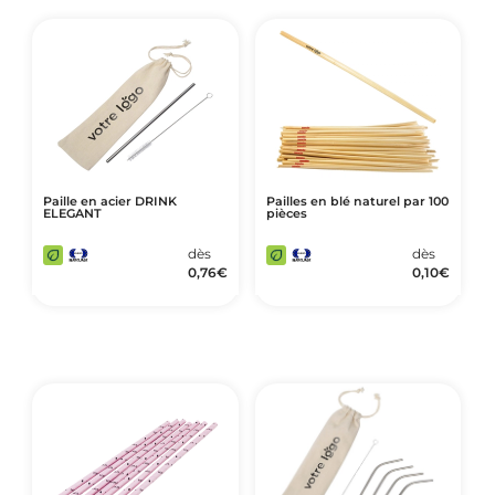
Art de Vivre à la Française
Plantes et Graines
Bien être & Sécurité
Sports, loisirs & jouets
Accessoires Auto & Vélo
PLV & Mobiliers Pub
Paille en acier DRINK
Pailles en blé naturel par 100
ELEGANT
pièces
Packaging sur-mesure
dès
dès
Temps Forts de l'Année
0,76
€
0,10
€
Evénement Entreprise