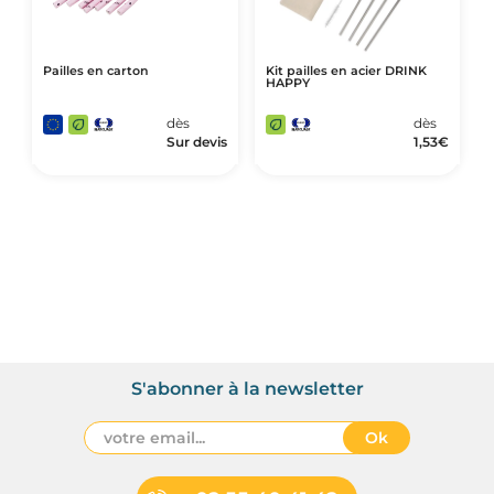
Pailles en carton
Kit pailles en acier DRINK
HAPPY
dès
dès
Sur devis
1,53
€
S'abonner à la newsletter
Ok