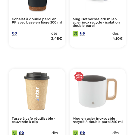
Gobelet à double paroi en
Mug isotherme 320 ml en
PP avec base en liège 300 ml
acier inox recyclé - isolation
double paroi
dès
dès
2,48
€
4,10
€
Tasse à café réutilisable -
Mug en acier inoxydable
couvercle à clip
recyclé à double paroi 350 ml
dès
dès