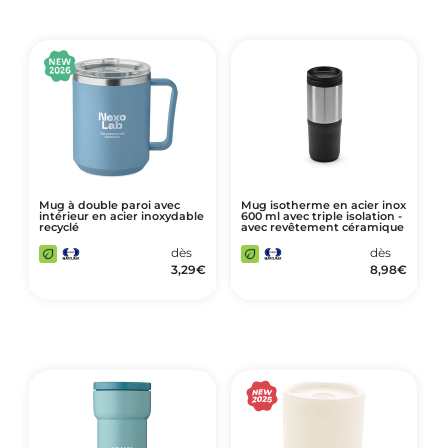
Mug à double paroi avec
Mug isotherme en acier inox
intérieur en acier inoxydable
600 ml avec triple isolation -
recyclé
avec revêtement céramique
dès
dès
3,29
€
8,98
€