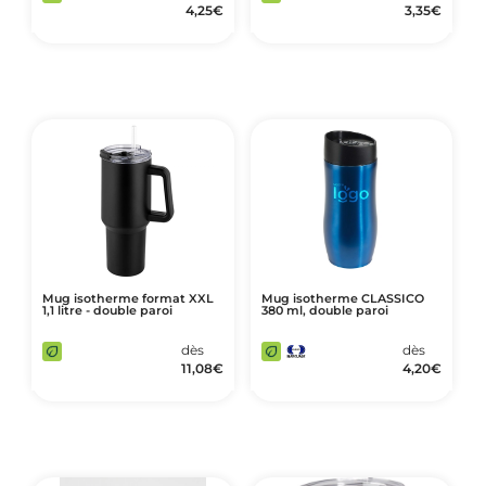
4,25
€
3,35
€
Mug isotherme format XXL
Mug isotherme CLASSICO
1,1 litre - double paroi
380 ml, double paroi
dès
dès
11,08
€
4,20
€