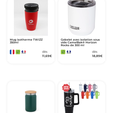
Mug isotherme TWIZZ
Gobelet avec isolation sous
350ml
vide CamelBak® Horizon
Rocks de 300 ml
dès
dès
11,69
€
18,89
€