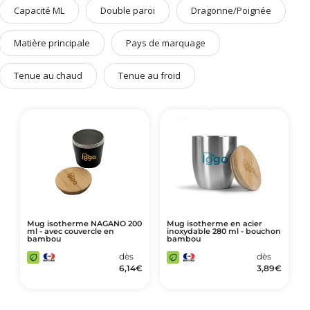
Art de Vivre à la Française
Capacité ML
Double paroi
Dragonne/Poignée
Plantes et Graines
Matière principale
Pays de marquage
Bien être & Sécurité
Tenue au chaud
Tenue au froid
Sports, loisirs & jouets
Accessoires Auto & Vélo
PLV & Mobiliers Pub
Packaging sur-mesure
Temps Forts de l'Année
Evénement Entreprise
Mug isotherme NAGANO 200
Mug isotherme en acier
ml - avec couvercle en
inoxydable 280 ml - bouchon
bambou
bambou
dès
dès
6,14
€
3,89
€