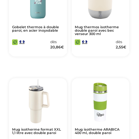
Gobelet thermos à double
Mug thermos isotherme
paroi, en acier inoyxdable
double paroi avec bec
verseur 300 ml
dès
dès
20,86
€
2,55
€
Mug isotherme format XXL
Mug isotherme ARABICA
1,1 litre avec double paroi
400 ml, double paroi