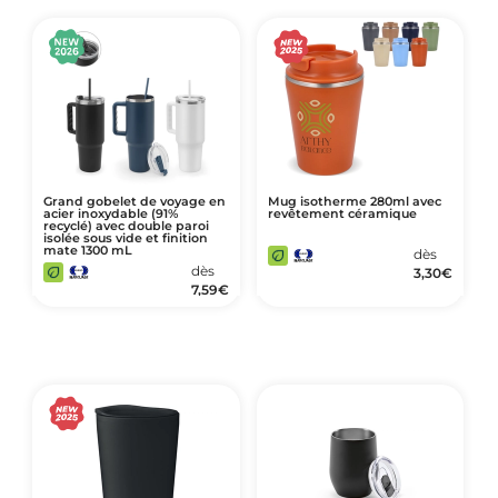
Grand gobelet de voyage en
Mug isotherme 280ml avec
acier inoxydable (91%
revêtement céramique
recyclé) avec double paroi
isolée sous vide et finition
mate 1300 mL
dès
dès
3,30
€
7,59
€