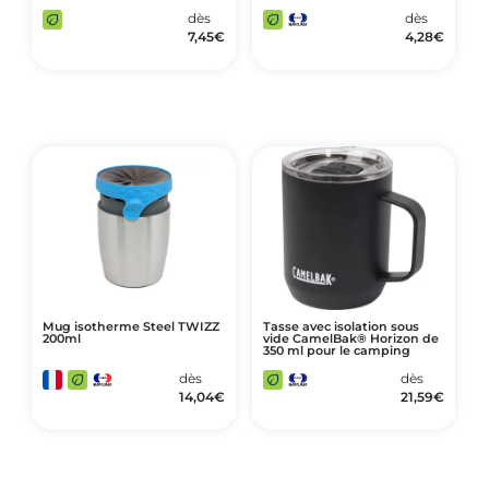
dès
dès
7,45
€
4,28
€
Mug isotherme Steel TWIZZ
Tasse avec isolation sous
200ml
vide CamelBak® Horizon de
350 ml pour le camping
dès
dès
14,04
€
21,59
€