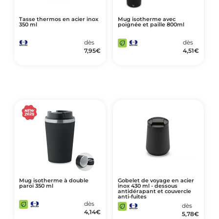
Tasse thermos en acier inox
Mug isotherme avec
350 ml
poignée et paille 800ml
dès
dès
7,95
€
4,51
€
Mug isotherme à double
Gobelet de voyage en acier
paroi 350 ml
inox 430 ml - dessous
antidérapant et couvercle
anti-fuites
dès
dès
4,14
€
5,78
€