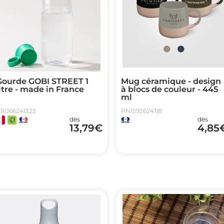
Gourde GOBI STREET 1
Mug céramique - design
itre - made in France
à blocs de couleur - 445
ml
R066241323
PN1592624118
dès
dès
13,79
€
4,85