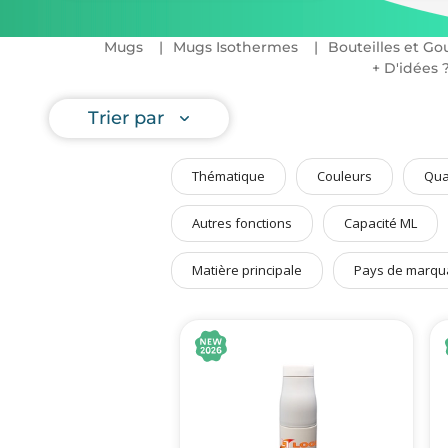
Art de Vivre à la Française
une démar
Plantes et Graines
Mugs
Mugs Isothermes
Bouteilles et Go
Pailles
,
mu
+ D'idées 
Bien être & Sécurité
Sports, loisirs & jouets
Trier par
Accessoires Auto & Vélo
Thématique
Couleurs
Qua
PLV & Mobiliers Pub
Packaging sur-mesure
Autres fonctions
Capacité ML
Temps Forts de l'Année
Matière principale
Pays de marqu
Evénement Entreprise