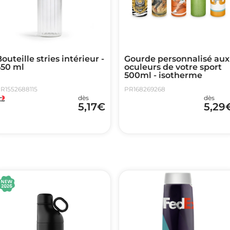
outeille stries intérieur -
Gourde personnalisé aux
550 ml
oculeurs de votre sport
500ml - isotherme
R1552688115
PR168269268
dès
dès
5,17
€
5,29