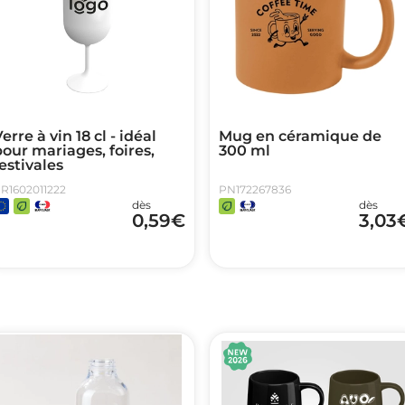
erre à vin 18 cl - idéal
Mug en céramique de
our mariages, foires,
300 ml
estivales
R1602011222
PN172267836
dès
dès
0,59
€
3,03