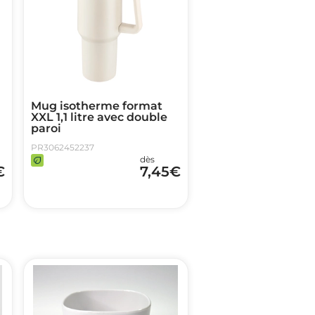
Mug isotherme format
XXL 1,1 litre avec double
paroi
PR3062452237
dès
€
7,45
€