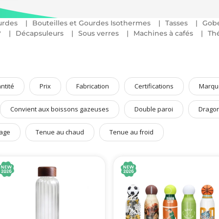
che RSE.
urdes
Bouteilles et Gourdes Isothermes
Tasses
Gobe
gs isothermes
,
pichets
… retrouvez l’essentiel du « bien boire » dans les di
?
Décapsuleurs
Sous verres
Machines à cafés
Thé
ntité
Prix
Fabrication
Certifications
Marqu
Convient aux boissons gazeuses
Double paroi
Drago
age
Tenue au chaud
Tenue au froid