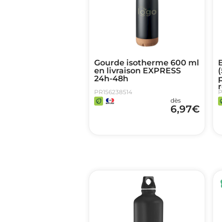
Gourde isotherme 600 ml
B
en livraison EXPRESS
(
24h-48h
p
r
PR156238514
P
dès
6,97
€