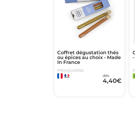
Coffret dégustation thés
ou épices au choix - Made
-
In France
PR0452492162
P
dès
4,40
€