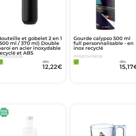
outeille et gobelet 2 en 1
Gourde calypso 500 ml
500 ml / 370 ml) Double
full personnalisable - en
aroi en acier inoxydable
inox recyclé
ecyclé et ABS
R1692615528
PR06724108108
dès
dès
12,22
€
15,17