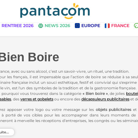
RENTREE 2026
NEWS 2026
EUROPE
FRANCE
Bien Boire
ance, avec ou sans alcool, c’est un savoir-vivre, un rituel, une tradition.
our les français, il est impensable que l’action de boire se réduise à sa seu
inaire française inclut un souci esthétique, festif et convivial qui s'exprim
 le vin, est l'un des symboles de la tradition et de la gastronomie française. I
 pourquoi vous trouverez dans la catégorie
« Bien boire »
, de jolies
boutei
sables
, des
verres
et gobelets
ou encore des
décapsuleur
s publicitaires
et d
rez apposer votre logo ou votre message sur les
objets publicitaires
et 
 à porté de vos cibles pour les accompagner dans leurs moments de
ront à merveille les réceptions d’entreprises, les congrès ou les séminair
cadeaux d’affaires
feront des heureux, au travail comme à la maison.
uite...
s sélectionné pour vous, une gamme de
Goodies écolos
, pour une
commu