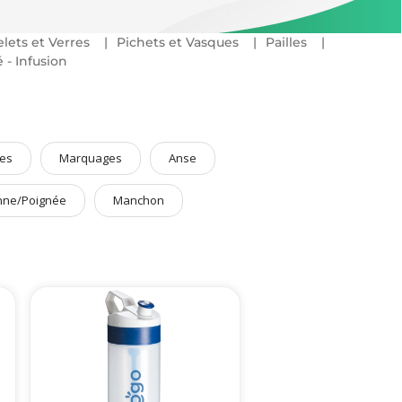
lets et Verres
Pichets et Vasques
Pailles
fférentes catégories proposées.
 - Infusion
es
Marquages
Anse
nne/Poignée
Manchon