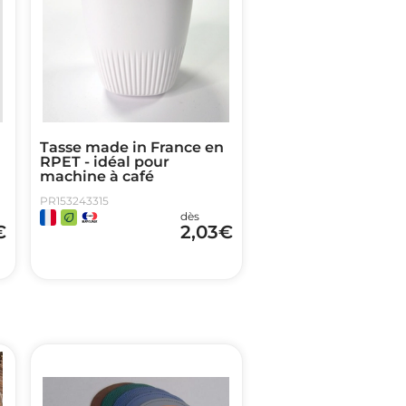
Tasse made in France en
RPET - idéal pour
machine à café
PR153243315
dès
€
2,03
€