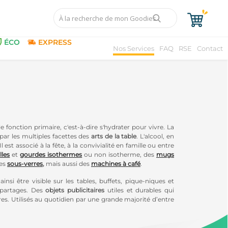
ÉCO
EXPRESS
Nos Services
FAQ
RSE
Contact
le fonction primaire, c'est-à-dire s'hydrater pour vivre. La
e par les multiples facettes des
arts de la table
.
L'alcool, en
l est associé à la fête, à la convivialité en famille ou entre
lles
et
gourdes
isothermes
ou non isotherme, des
mugs
es
sous-verres
,
m
ais aussi des
machines à café
.
ainsi être visible sur les tables, buffets, pique-niques et
 partages. Des
objets publicitaires
utiles et durables qui
es. Utilisés au quotidien par une grande majorité d’entre
nication par l’objet
plus responsable et en accord avec