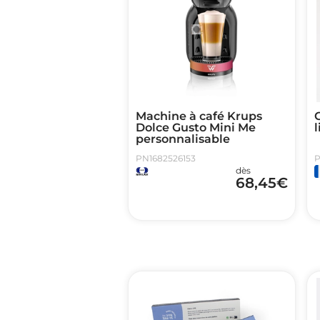
Machine à café Krups
Dolce Gusto Mini Me
l
personnalisable
PN1682526153
P
dès
68,45
€