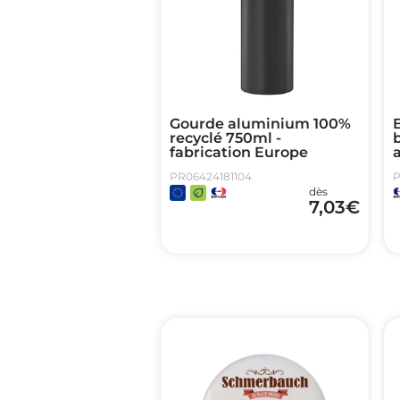
Gourde aluminium 100%
B
recyclé 750ml -
fabrication Europe
PR06424181104
P
dès
7,03
€