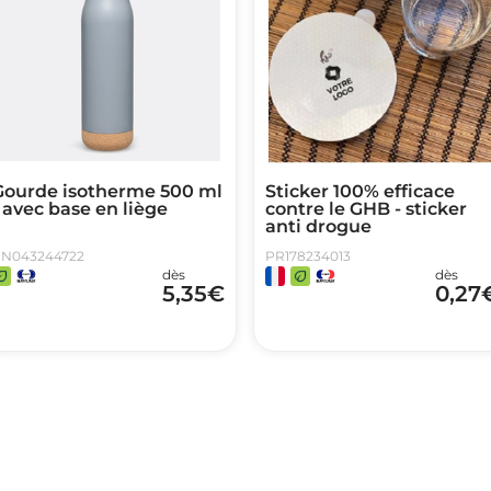
Gourde isotherme 500 ml
Sticker 100% efficace
 avec base en liège
contre le GHB - sticker
anti drogue
N043244722
PR178234013
dès
dès
5,35
€
0,27