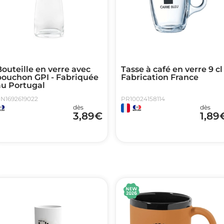
outeille en verre avec
Tasse à café en verre 9 cl 
bouchon GPI - Fabriquée
Fabrication France
au Portugal
N1692619022
PR10024158114
dès
dès
3,89
€
1,89