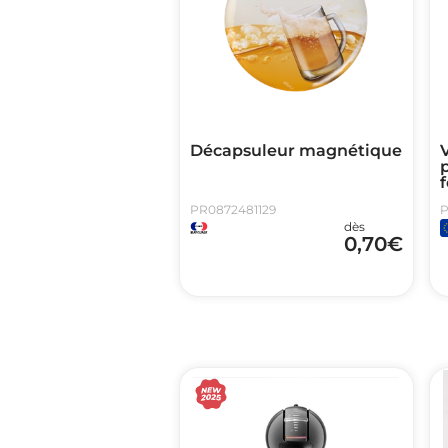
Décapsuleur magnétique
V
p
f
PR0872481129
P
dès
0,70
€