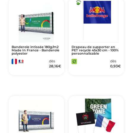
Banderole intissée 180g/m2
Drapeau de supporter en
Made In France - Banderole
PET recyclé 45x30 cm - 100%
polyester
personnalisable
dès
dès
28,16
€
0,93
€