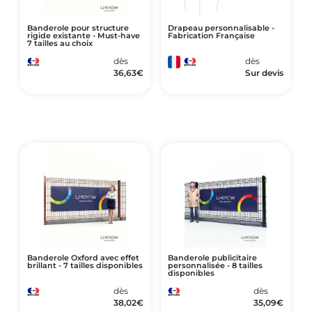
Banderole pour structure
Drapeau personnalisable -
rigide existante - Must-have
Fabrication Française
7 tailles au choix
dès
dès
36,63
€
Sur devis
Banderole Oxford avec effet
Banderole publicitaire
brillant - 7 tailles disponibles
personnalisée - 8 tailles
disponibles
dès
dès
38,02
€
35,09
€