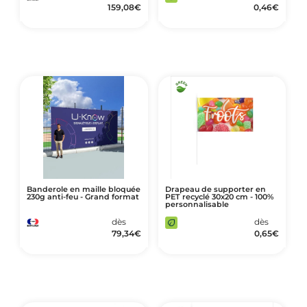
159,08
€
0,46
€
Banderole en maille bloquée
Drapeau de supporter en
230g anti-feu - Grand format
PET recyclé 30x20 cm - 100%
personnalisable
dès
dès
79,34
€
0,65
€