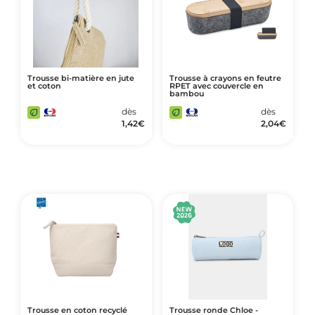
Trousse bi-matière en jute
Trousse à crayons en feutre
et coton
RPET avec couvercle en
bambou
dès
dès
1,42
€
2,04
€
Trousse en coton recyclé
Trousse ronde Chloe -