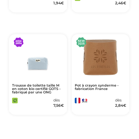
1,94
€
2,46
€
Trousse de toilette taille M
Pot à crayon synderme -
en coton bio certifié GOTS -
fabrication France
fabriqué par une ONG
dès
dès
7,56
€
2,84
€