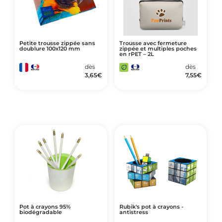
Petite trousse zippée sans
Trousse avec fermeture
doublure 100x120 mm
zippée et multiples poches
en rPET – 2L
dès
dès
3,65
€
7,55
€
Pot à crayons 95%
Rubik's pot à crayons -
biodégradable
antistress