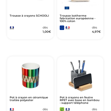
Trousse à crayons SCHOOLI
Trousse isotherme
fabrication européenne -
100% coton
dès
dès
1,00
€
4,97
€
Pot à crayon en céramique
Pot à crayons en feutre
traitée polyester
RPET avec base en bambou
- support téléphone
dès
dès