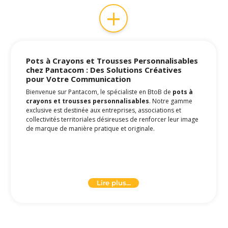
+
Pots à Crayons et Trousses Personnalisables
chez Pantacom : Des Solutions Créatives
pour Votre Communication
Bienvenue sur Pantacom, le spécialiste en BtoB de
pots à
crayons et trousses personnalisables
. Notre gamme
exclusive est destinée aux entreprises, associations et
collectivités territoriales désireuses de renforcer leur image
de marque de manière pratique et originale.
Pots à Crayons Personnalisables - L’Élégance sur
Votre Bureau
Nos
pots à crayons personnalisables
sont plus que de
Lire plus...
simples accessoires de bureau. Ils sont des vecteurs de
votre identité de marque. Que vous optiez pour un design
classique ou un
pot à crayon multifonction
personnalisable
, chaque produit est une opportunité