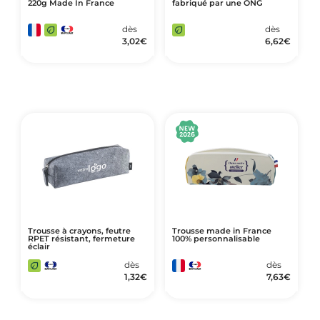
220g Made In France
fabriqué par une ONG
dès
dès
3,02
€
6,62
€
Trousse à crayons, feutre
Trousse made in France
RPET résistant, fermeture
100% personnalisable
éclair
dès
dès
1,32
€
7,63
€