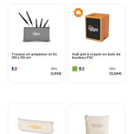
Trousse en polyester et lin
Hub pot à crayon en bois de
210 x 110 cm
bouleau FSC
dès
dès
0,95
€
10,69
€