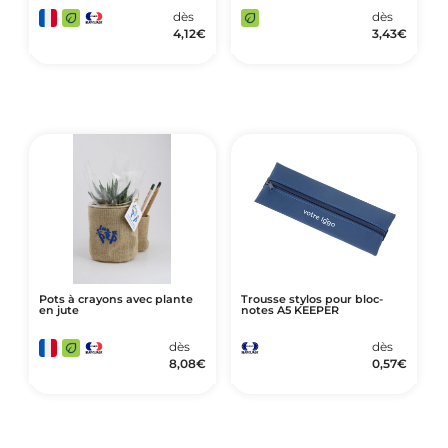
dès
dès
4,12
€
3,43
€
Pots à crayons avec plante
Trousse stylos pour bloc-
en jute
notes A5 KEEPER
dès
dès
8,08
€
0,57
€