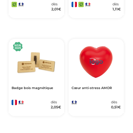
dès
dès
2,01
€
1,11
€
Badge bois magnétique
Cœur anti-stress AMOR
dès
dès
2,05
€
0,51
€