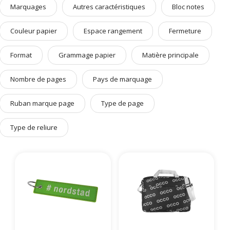
Marquages
Autres caractéristiques
Bloc notes
Art de Vivre à la Française
Plantes et Graines
Couleur papier
Espace rangement
Fermeture
Bien être & Sécurité
Format
Grammage papier
Matière principale
Sports, loisirs & jouets
Accessoires Auto & Vélo
Nombre de pages
Pays de marquage
PLV & Mobiliers Pub
Ruban marque page
Type de page
Packaging sur-mesure
Temps Forts de l'Année
Type de reliure
Evénement Entreprise