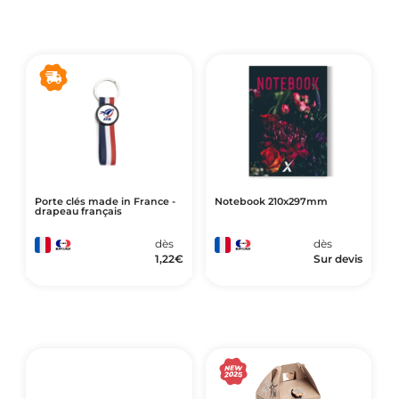
Porte clés made in France -
Notebook 210x297mm
drapeau français
dès
dès
1,22
€
Sur devis