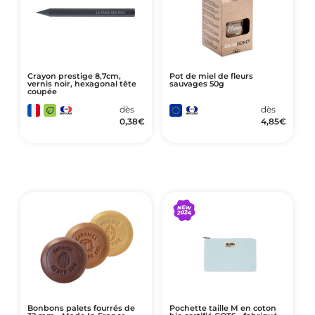
Crayon prestige 8,7cm,
Pot de miel de fleurs
vernis noir, hexagonal tête
sauvages 50g
coupée
dès
dès
0,38
€
4,85
€
Bonbons palets fourrés de
Pochette taille M en coton