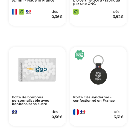
32 mm - Made In France
bio certifié GOTS - fabriqué
par une ONG
dès
dès
0,36
€
3,92
€
Boîte de bonbons
Porte clés synderme -
personnalisable avec
confectionné en France
bonbons sans sucre
dès
dès
0,56
€
3,31
€