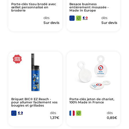
Porte-clés tissu brodé avec
Besace business
œillet personnalisé en
entièrement moussée -
broderie
Made In Europe
dès
dès
Sur devis
Sur devis
Briquet BIC® EZ Reach -
Porte-clés jeton de chariot,
pour allumer facilement vos
100% Made in France
bougies et grillades
dès
dès
1,37
€
0,85
€