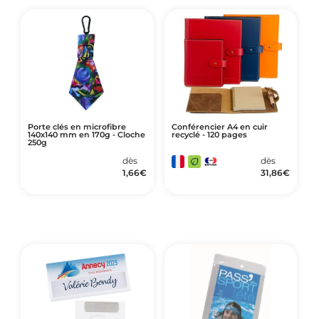
Porte clés en microfibre
Conférencier A4 en cuir
140x140 mm en 170g - Cloche
recyclé - 120 pages
250g
dès
dès
1,66
€
31,86
€