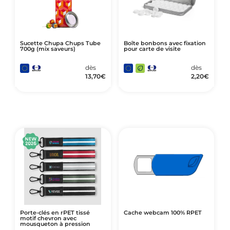
Sucette Chupa Chups Tube
Boîte bonbons avec fixation
700g (mix saveurs)
pour carte de visite
dès
dès
13,70
€
2,20
€
Porte-clés en rPET tissé
Cache webcam 100% RPET
motif chevron avec
mousqueton à pression