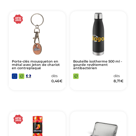
Porte-clés mousqueton en
Bouteille isotherme 500 ml -
métal avec jeton de chariot
gourde revêtement
en contreplaqué
antibactérien
dès
dès
0,46
€
8,71
€