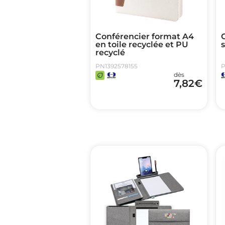
Conférencier format A4
en toile recyclée et PU
s
recyclé
PN1392578155
P
dès
7,82
€