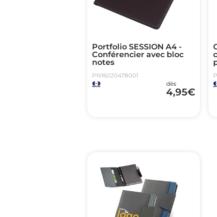
Portfolio SESSION A4 -
Conférencier avec bloc
notes
PN16020478001
P
dès
4,95
€