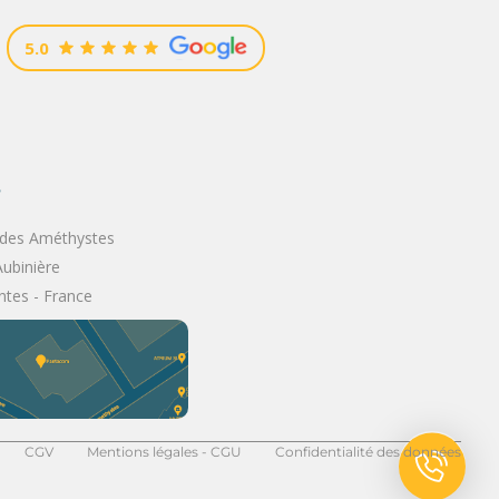
5.0
e
 des Améthystes
Aubinière
tes - France
CGV
Mentions légales - CGU
Confidentialité des données