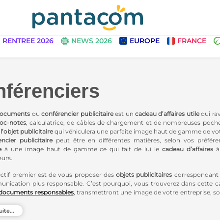
RENTREE 2026
NEWS 2026
EUROPE
FRANCE
férenciers
documents
ou
conférencier publicitaire
est un
cadeau d’affaires utile
qui rav
loc-notes
, calculatrice, de câbles de chargement et de nombreuses poch
t
l’objet publicitaire
qui véhiculera une parfaite image haut de gamme de vot
ncier publicitaire
peut être en différentes matières, selon vos préfér
e
à une image haut de gamme ce qui fait de lui le
cadeau d’affaires
à 
eurs.
ctif premier est de vous proposer des
objets publicitaires
correspondant 
nication plus responsable. C’est pourquoi, vous trouverez dans cette c
-documents responsables
, transmettront une image de votre entreprise, 
ntal. Allier praticité et écologie dans l’
objet de communication
c’est poss
uite...
encier High-Tech
au
porte-document personnalisable
classique, vous trouv