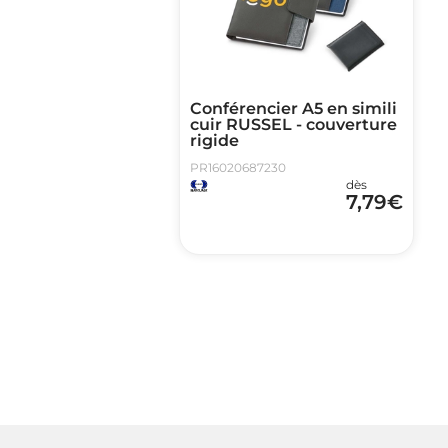
Conférencier A5 en simili
cuir RUSSEL - couverture
rigide
PR16020687230
dès
7,79
€