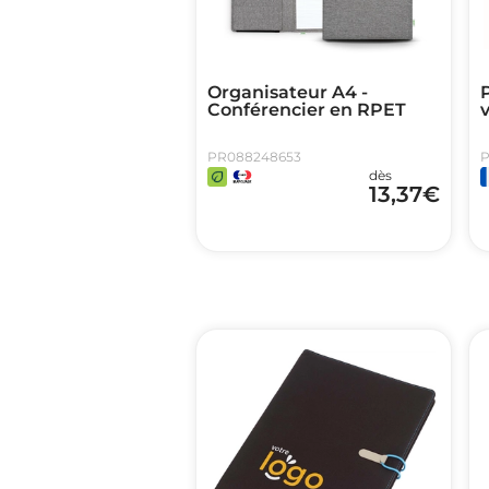
Organisateur A4 -
Conférencier en RPET
PR088248653
P
dès
13,37
€