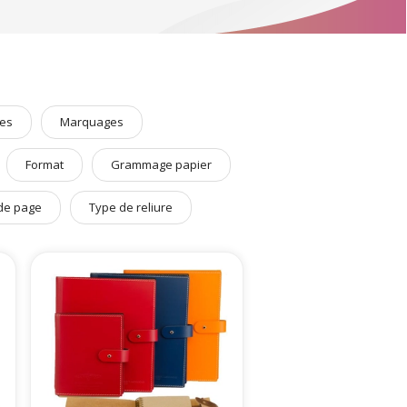
pour conférences et salons
.
Accessoires d’écriture
,
sacs
 des
plantes publicitaires
vous ne manquerez de rien !
es
Marquages
Format
Grammage papier
de page
Type de reliure