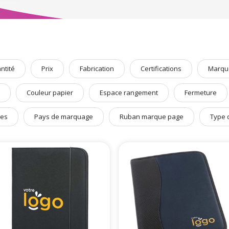
udget !
s sélectionné pour vous l’indispensable des
Goodies personnalisables 
s personnalisables
,
badges personnalisé
s
ou encore des
gourmandises
ou
ntité
Prix
Fabrication
Certifications
Marqu
Couleur papier
Espace rangement
Fermeture
ges
Pays de marquage
Ruban marque page
Type 