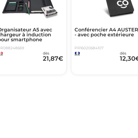
Organisateur A5 avec
Conférencier A4 AUSTE
chargeur à induction
- avec poche extérieure
pour smartphone
R088248669
PR16020684107
dès
dès
21,87
€
12,30