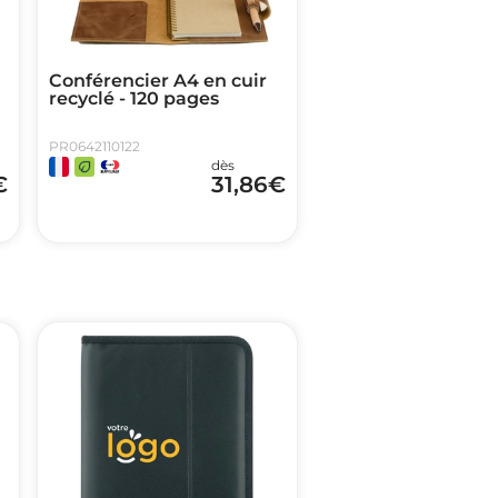
Conférencier A4 en cuir
recyclé - 120 pages
PR0642110122
dès
€
31,86
€