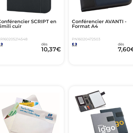
Conférencier SCRIPT en
Conférencier AVANTI -
imili cuir
Format A4
R160205214548
PN16020472503
dès
dès
10,37
€
7,60