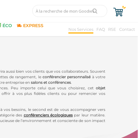
ÉCO
EXPRESS
Nos Services
FAQ
RSE
Contact
ira aussi bien vos clients que vos collaborateurs. Souvent
ettes de rangement, le
conférencier personnalisé
à votre
re entreprise en
salons et conférences
.
ences. Peu importe celui que vous choisirez, cet
objet
offrir à vos plus fidèles clients ou pour remercier vos
à vos besoins, le second est de vous accompagner vers
atégorie des
conférenciers écologiques
par leur matière.
soucieuse de l’environnement et consciente de son impact
ible !
erez votre idéal, correspondant, à vos envies, vos besoins