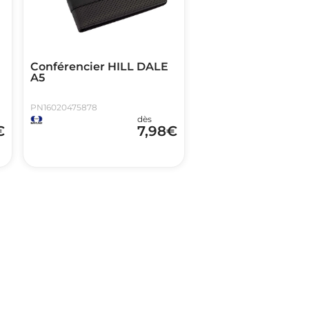
R
Conférencier HILL DALE
A5
PN16020475878
dès
€
7,98
€