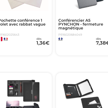
Pochette conférence 1
Conférencier A5
volet avec rabbat vague
PYNCHON - fermeture
magnétique
R1602025643
PR16020684049
dès
dès
1,36
€
7,38