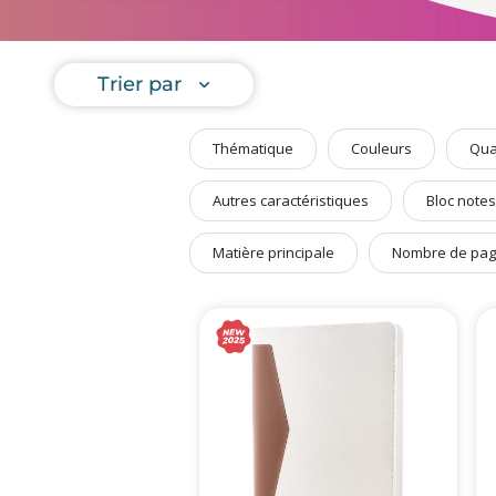
Art de Vivre à la Française
et votre b
Plantes et Graines
Nous avon
conférence
Trier par
Bien être & Sécurité
Sports, loisirs & jouets
Thématique
Couleurs
Qua
Accessoires Auto & Vélo
PLV & Mobiliers Pub
Autres caractéristiques
Bloc notes
Packaging sur-mesure
Matière principale
Nombre de pa
Temps Forts de l'Année
Evénement Entreprise