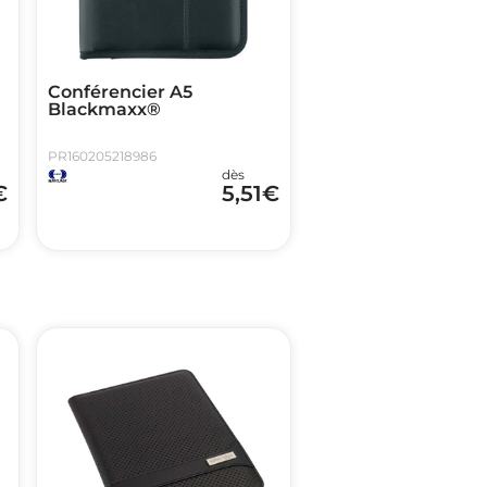
Conférencier A5
Blackmaxx®
PR160205218986
dès
€
5,51
€