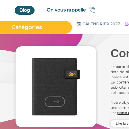
On vous rappelle
Blog
CALENDRIER 2027
Catégories
Accueil
Au Bureau
Con
High Tech
Bagageries & Sacs
Le
porte-
doté de
b
Etui
image, es
Le
confére
Textiles & Accessoires
publicitair
collaborat
Vêtements de Travail
Notre obje
Parapluies & Parasols
une commu
Les
porte
Gourmandises
environneme
Art de la Table
Lire la s
Du
confér