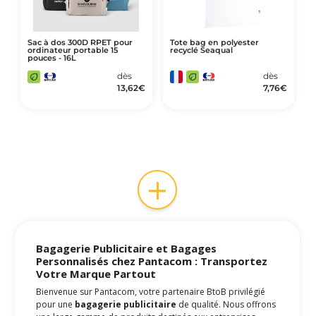
Sac à dos 300D RPET pour
Tote bag en polyester
ordinateur portable 15
recyclé Seaqual
pouces - 16L
dès
dès
13,62
€
7,76
€
+
Bagagerie Publicitaire et Bagages
Personnalisés chez Pantacom : Transportez
Votre Marque Partout
Bienvenue sur Pantacom, votre partenaire BtoB privilégié
pour une
bagagerie publicitaire
de qualité. Nous offrons