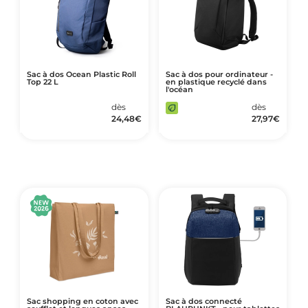
Sac à dos Ocean Plastic Roll
Sac à dos pour ordinateur -
Top 22 L
en plastique recyclé dans
l'océan
dès
dès
24,48
€
27,97
€
Sac shopping en coton avec
Sac à dos connecté