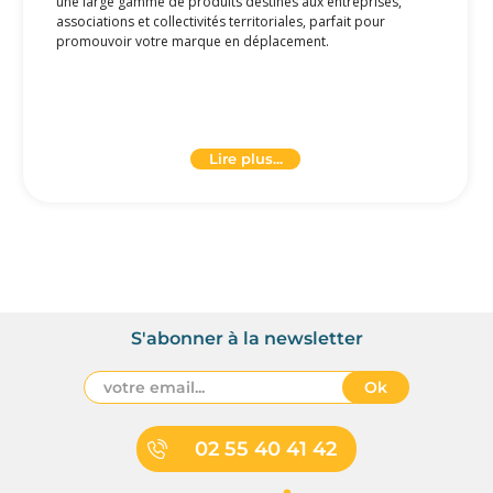
une large gamme de produits destinés aux entreprises,
associations et collectivités territoriales, parfait pour
promouvoir votre marque en déplacement.
Une Gamme Complète de
Bagages Publicitaires
Notre vaste sélection de
bagages personnalisés
Lire plus...
comprend des sacs shopping, des sacs en papier, des sacs
isothermes, des sacs de voyage ou de sport, des sacs pour
ordinateur, et des sacs à dos. Chaque article est
personnalisable aux couleurs de votre entreprise, offrant
ainsi une visibilité maximale à votre marque.
Personnalisation à l'Image de Votre Entreprise
S'abonner à la newsletter
Chez Pantacom, nous savons que la personnalisation est
essentielle pour se démarquer. Nos graphistes internes
sont experts dans la création de designs uniques qui
Ok
reflètent l'esprit de votre marque. Que vous optiez pour un
logo subtil ou un design complet, nous sommes là pour
donner vie à vos idées.
02 55 40 41 42