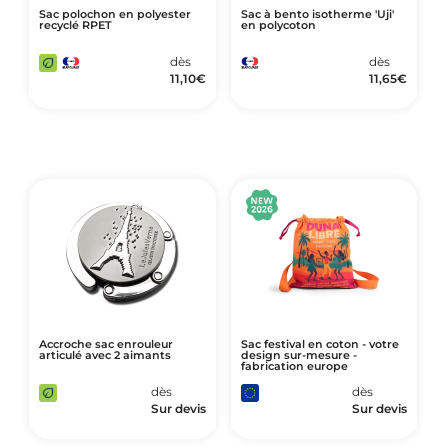
Sac polochon en polyester
Sac à bento isotherme 'Uji'
recyclé RPET
en polycoton
dès
dès
11,10
€
11,65
€
Accroche sac enrouleur
Sac festival en coton - votre
articulé avec 2 aimants
design sur-mesure -
fabrication europe
dès
dès
Sur devis
Sur devis