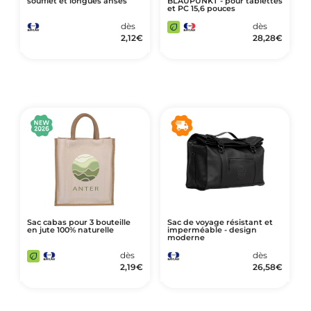
soufflet et longues anses
BLAUPUNKT - pour tablettes
et PC 15,6 pouces
dès
dès
2,12
€
28,28
€
Sac cabas pour 3 bouteille
Sac de voyage résistant et
en jute 100% naturelle
imperméable - design
moderne
dès
dès
2,19
€
26,58
€