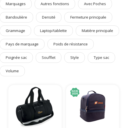
Marquages
Autres fonctions
Avec Poches
Art de Vivre à la Française
Plantes et Graines
Bandoulière
Densité
Fermeture principale
Bien être & Sécurité
Grammage
Laptop/tablette
Matière principale
Sports, loisirs & jouets
Accessoires Auto & Vélo
Pays de marquage
Poids de résistance
PLV & Mobiliers Pub
Poignée sac
Soufflet
Style
Type sac
Packaging sur-mesure
Temps Forts de l'Année
Volume
Evénement Entreprise