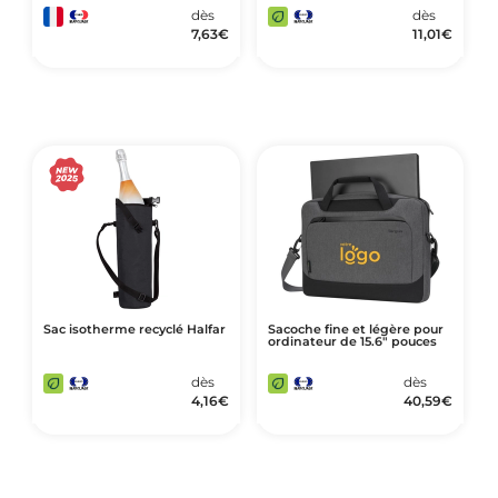
dès
dès
7,63
€
11,01
€
Sac isotherme recyclé Halfar
Sacoche fine et légère pour
ordinateur de 15.6" pouces
dès
dès
4,16
€
40,59
€