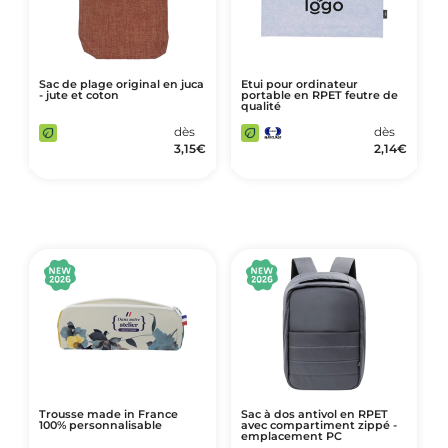
Sac de plage original en juca
Etui pour ordinateur
- jute et coton
portable en RPET feutre de
qualité
dès
dès
3,15
€
2,14
€
Trousse made in France
Sac à dos antivol en RPET
100% personnalisable
avec compartiment zippé -
emplacement PC