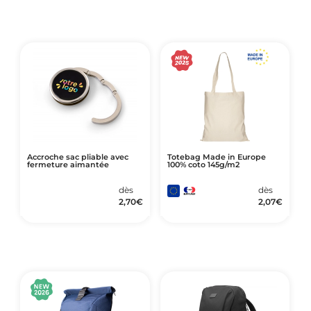
Accroche sac pliable avec
Totebag Made in Europe
fermeture aimantée
100% coto 145g/m2
dès
dès
2,70
€
2,07
€