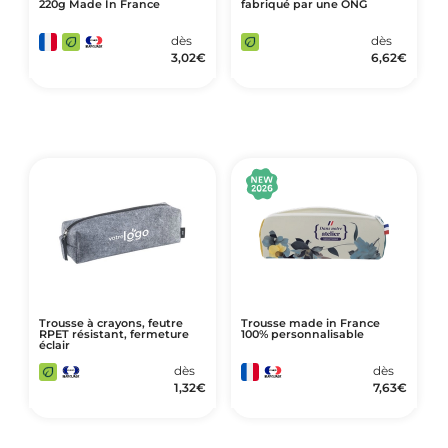
220g Made In France
fabriqué par une ONG
dès
dès
3,02
€
6,62
€
Trousse à crayons, feutre
Trousse made in France
RPET résistant, fermeture
100% personnalisable
éclair
dès
dès
1,32
€
7,63
€