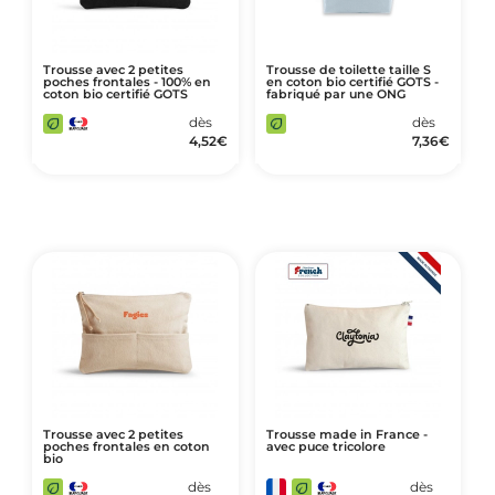
Trousse avec 2 petites
Trousse de toilette taille S
poches frontales - 100% en
en coton bio certifié GOTS -
coton bio certifié GOTS
fabriqué par une ONG
dès
dès
4,52
€
7,36
€
Trousse avec 2 petites
Trousse made in France -
poches frontales en coton
avec puce tricolore
bio
dès
dès