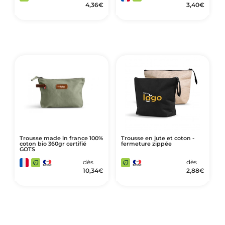
4,36
€
3,40
€
Trousse made in france 100%
Trousse en jute et coton -
coton bio 360gr certifié
fermeture zippée
GOTS
dès
dès
10,34
€
2,88
€