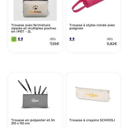
Trousse avec fermeture
Trousse à stylos ronde avec
zippée et multiples poches
poignée
en rPET – 2L
dès
dès
7,55
€
0,82
€
Trousse en polyester et lin
Trousse à crayons SCHOOLI
210 x 110 cm