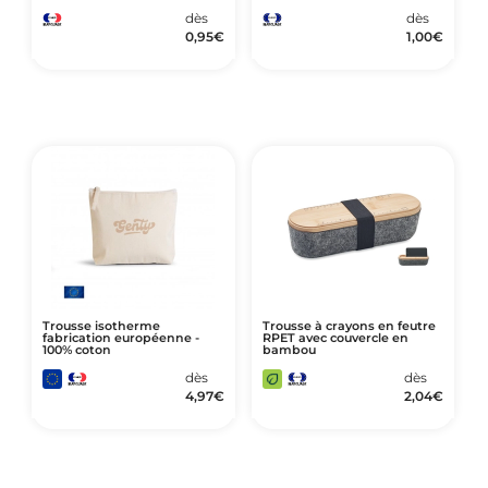
dès
dès
0,95
€
1,00
€
Trousse isotherme
Trousse à crayons en feutre
fabrication européenne -
RPET avec couvercle en
100% coton
bambou
dès
dès
4,97
€
2,04
€