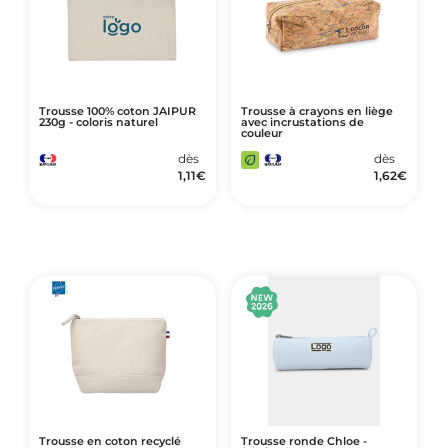
Trousse 100% coton JAIPUR
Trousse à crayons en liège
230g - coloris naturel
avec incrustations de
couleur
dès
dès
1,11
€
1,62
€
Trousse en coton recyclé
Trousse ronde Chloe -