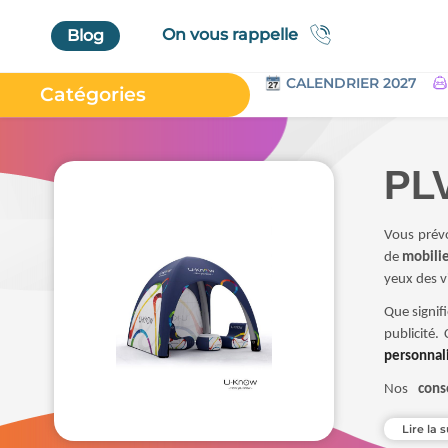
On vous rappelle
Blog
CALENDRIER 2027
Catégories
Accueil
Au Bureau
PLV
High Tech
Bagageries & Sacs
Vous prévo
de
mobilie
Etui
yeux des vi
Textiles & Accessoires
Que signif
Vêtements de Travail
publicité.
personnal
Parapluies & Parasols
Nos
cons
Gourmandises
ensemble l
Art de la Table
Lire la s