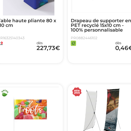
able haute pliante 80 x
Drapeau de supporter e
110 cm
PET recyclé 15x10 cm -
100% personnalisable
R16325140343
PR0882446102
dès
dès
227,73
€
0,46