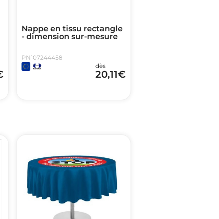
Nappe en tissu rectangle
- dimension sur-mesure
PN107244458
dès
€
20,11
€