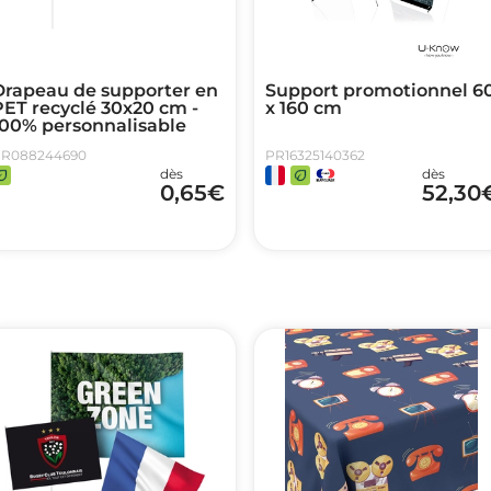
Drapeau de supporter en
Support promotionnel 6
PET recyclé 30x20 cm -
x 160 cm
100% personnalisable
R088244690
PR16325140362
dès
dès
0,65
€
52,30