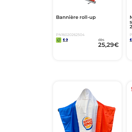
Bannière roll-up
PN16020262504
P
dès
25,29
€