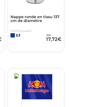
n
Nappe ronde en tissu 137
cm de diamètre
PN1072444610
dès
€
17,72
€