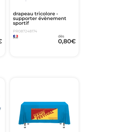
drapeau tricolore -
supporter évènement
sportif
PR087248174
dès
€
0,80
€