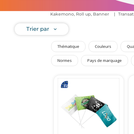
Art de Vivre à la Française
Plantes et Graines
Kakemono, Roll up, Banner
Transat
Bien être & Sécurité
Trier par
Sports, loisirs & jouets
Accessoires Auto & Vélo
Thématique
Couleurs
Qua
PLV & Mobiliers Pub
Normes
Pays de marquage
Packaging sur-mesure
Temps Forts de l'Année
Evénement Entreprise