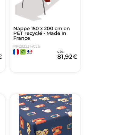
Nappe 150 x 200 cm en
PET recyclé - Made In
France
PR2832314026
dès
€
81,92
€