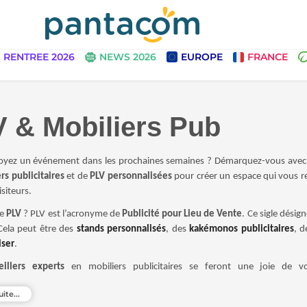
RENTREE 2026
NEWS 2026
EUROPE
FRANCE
 & Mobiliers Pub
yez un événement dans les prochaines semaines ? Démarquez-vous avec les
rs publicitaires
et de
PLV personnalisées
pour créer un espace qui vous r
siteurs.
ie
PLV
? PLV est l’acronyme de
Publicité pour Lieu de Vente
. Ce sigle désig
 Cela peut être des
stands personnalisés
, des
kakémonos publicitaires
, 
iser
.
eillers experts
en mobiliers publicitaires se feront une joie de v
’univers parfait pour vos événements.
uite...