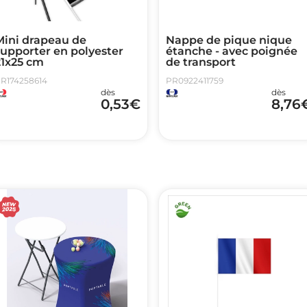
Mini drapeau de
Nappe de pique nique
supporter en polyester
étanche - avec poignée
21x25 cm
de transport
R174258614
PR0922411759
dès
dès
0,53
€
8,76