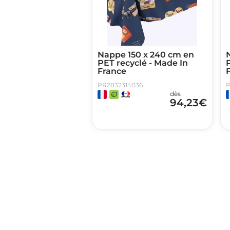
Nappe 150 x 240 cm en
PET recyclé - Made In
P
France
PR2832314036
P
dès
94,23
€