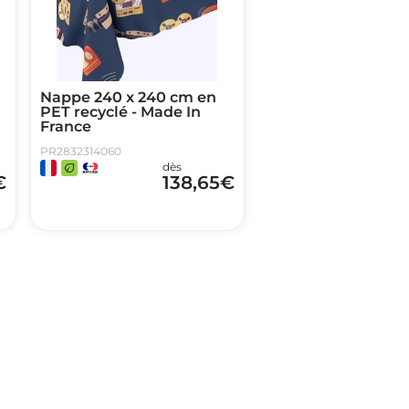
Nappe 240 x 240 cm en
PET recyclé - Made In
France
PR2832314060
dès
€
138,65
€