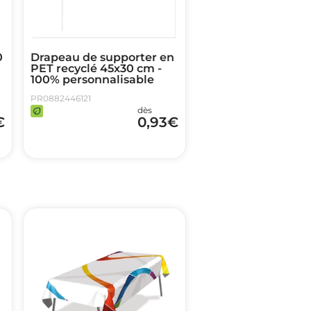
0
Drapeau de supporter en
PET recyclé 45x30 cm -
100% personnalisable
PR0882446121
dès
€
0,93
€