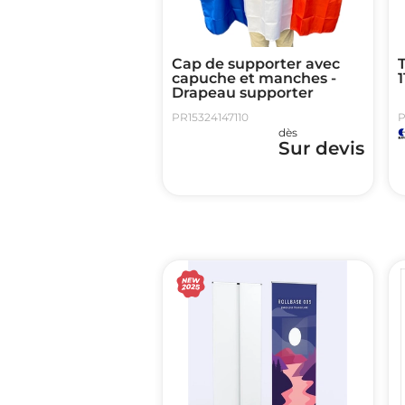
Cap de supporter avec
T
capuche et manches -
Drapeau supporter
PR15324147110
P
dès
Sur devis