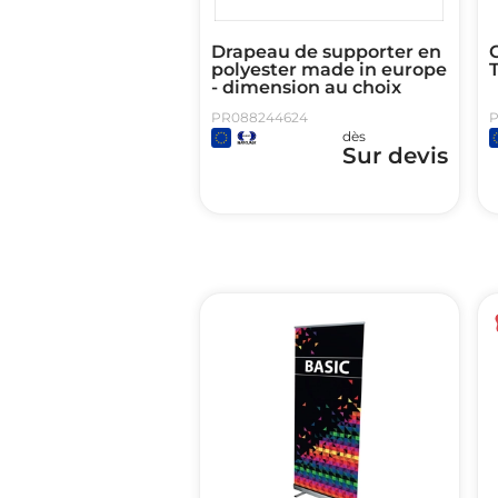
Drapeau de supporter en
C
polyester made in europe
- dimension au choix
PR088244624
P
dès
Sur devis