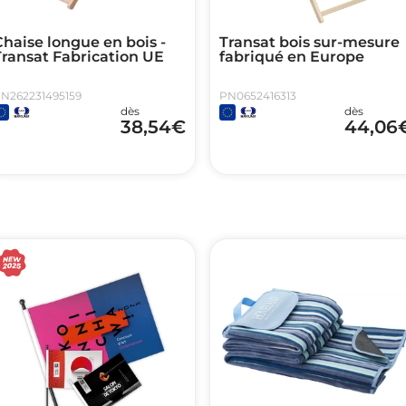
haise longue en bois -
Transat bois sur-mesure
Transat Fabrication UE
fabriqué en Europe
N262231495159
PN0652416313
dès
dès
38,54
€
44,06