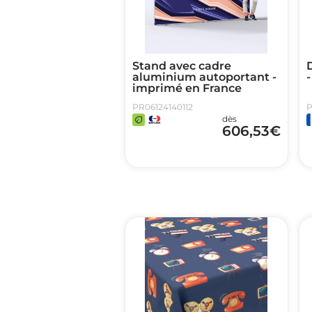
Stand avec cadre
aluminium autoportant -
-
imprimé en France
PR06124140112
P
dès
606,53
€