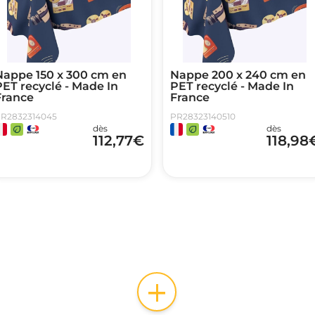
Nappe 150 x 300 cm en
Nappe 200 x 240 cm en
ET recyclé - Made In
PET recyclé - Made In
France
France
R2832314045
PR28323140510
dès
dès
112,77
€
118,98
+