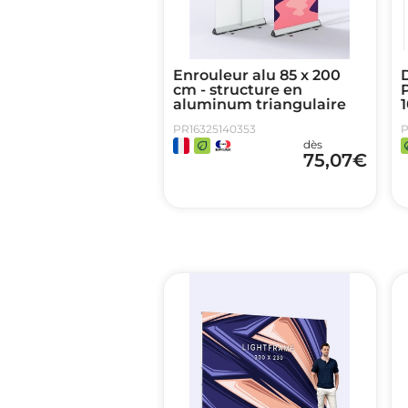
Enrouleur alu 85 x 200
cm - structure en
aluminum triangulaire
PR16325140353
P
dès
75,07
€