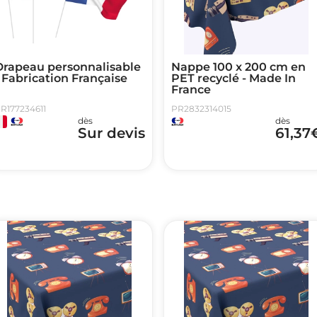
Drapeau personnalisable
Nappe 100 x 200 cm en
 Fabrication Française
PET recyclé - Made In
France
R177234611
PR2832314015
dès
dès
Sur devis
61,37