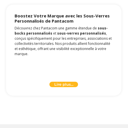
Boostez Votre Marque avec les
Sous-Verres
Personnalisés
de Pantacom
Découvrez chez Pantacom une gamme étendue de
sous-
bocks personnalisés
et
sous-verres personnalisés
,
conçus spécifiquement pour les entreprises, associations et
collectivités territoriales. Nos produits allient fonctionnalité
et esthétique, offrant une visibilité exceptionnelle à votre
marque.
Haute Visibilité et Élégance pour Votre
Marque
Lire plus...
Les
sous-verres personnalisés
sont des outils
publicitaires discrets mais puissants. En plaçant votre
marque sous les yeux de vos clients, ils offrent une visibilité
continue et subtile. Que ce soit un
sous verre en bois
personnalisé
ou un
sous-verre personnalisé
plastique
, chaque pièce est une opportunité de renforcer
la présence de votre marque dans l'esprit des
consommateurs.