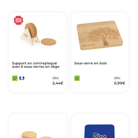
Support en contreplaqué
Sous-verre en bois
avec 6 sous-verres en liège
dès
dès
2,44
€
0,99
€