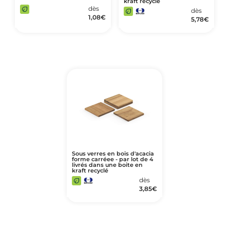
kraft recyclé
dès
dès
1,08
€
5,78
€
Sous verres en bois d'acacia
forme carréee - par lot de 4
livrés dans une boite en
kraft recyclé
dès
3,85
€