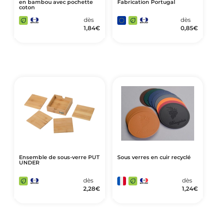
en bambou avec pochette
Fabrication Portugal
coton
dès
dès
1,84
€
0,85
€
Ensemble de sous-verre PUT
Sous verres en cuir recyclé
UNDER
dès
dès
2,28
€
1,24
€