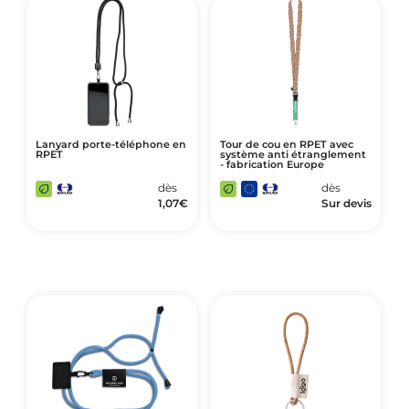
Lanyard porte-téléphone en
Tour de cou en RPET avec
RPET
système anti étranglement
- fabrication Europe
dès
dès
1,07
€
Sur devis