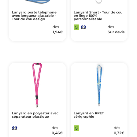
Lanyard porte téléphone
Lanyard Short - Tour de cou
avec longueur ajustable -
en liège 100%
Tour de cou design
personnalisable
dès
dès
1,94
€
Sur devis
Lanyard en polyester avec
Lanyard en RPET
séparateur plastique
sérigraphie
dès
dès
0,46
€
0,32
€