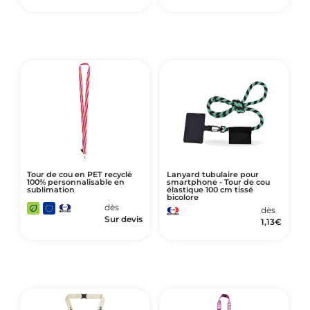
Tour de cou en PET recyclé
Lanyard tubulaire pour
100% personnalisable en
smartphone - Tour de cou
sublimation
élastique 100 cm tissé
bicolore
dès
dès
Sur devis
1,13
€