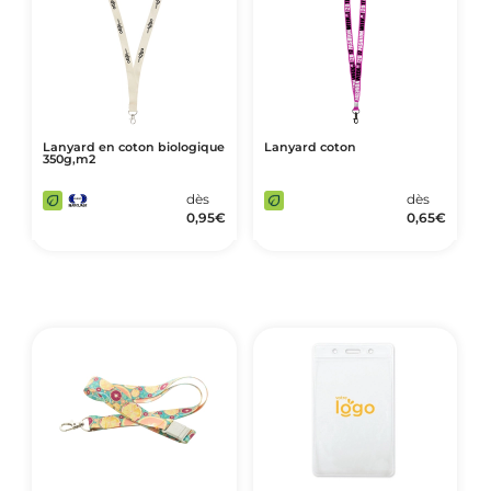
Lanyard en coton biologique
Lanyard coton
350g,m2
dès
dès
0,95
€
0,65
€