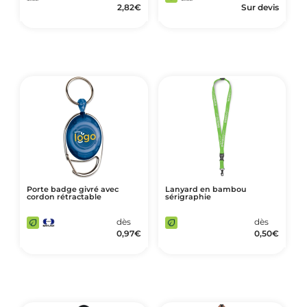
2,82
€
Sur devis
Porte badge givré avec
Lanyard en bambou
cordon rétractable
sérigraphie
dès
dès
0,97
€
0,50
€