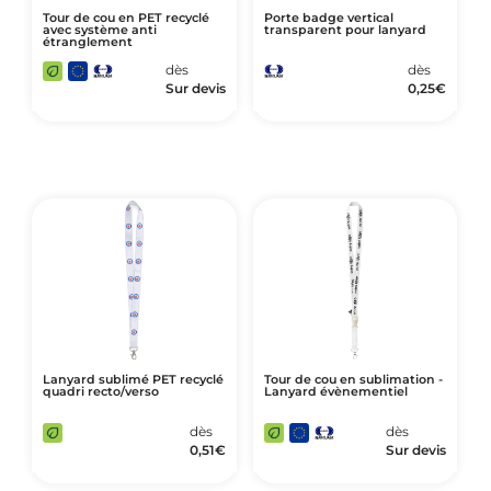
Tour de cou en PET recyclé
Porte badge vertical
avec système anti
transparent pour lanyard
étranglement
dès
dès
Sur devis
0,25
€
Lanyard sublimé PET recyclé
Tour de cou en sublimation -
quadri recto/verso
Lanyard évènementiel
dès
dès
0,51
€
Sur devis