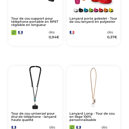
Tour de cou support pour
Lanyard porte gobelet - Tour
téléphone portable en RPET
de cou lanyard en polyester
réglable en longueur
dès
dès
0,94
€
0,37
€
Tour de cou universel pour
Lanyard Long - Tour de cou
étui de téléphone - lanyard
en liège 100%
haute qualité
personnalisable
dès
dès