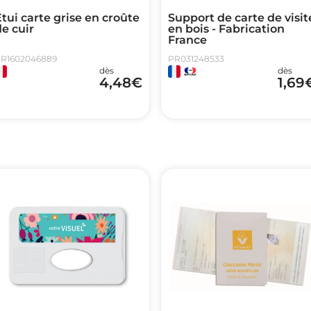
tui carte grise en croûte
Support de carte de visit
e cuir
en bois - Fabrication
France
R1602046889
PR031248533
dès
dès
4,48
€
1,69