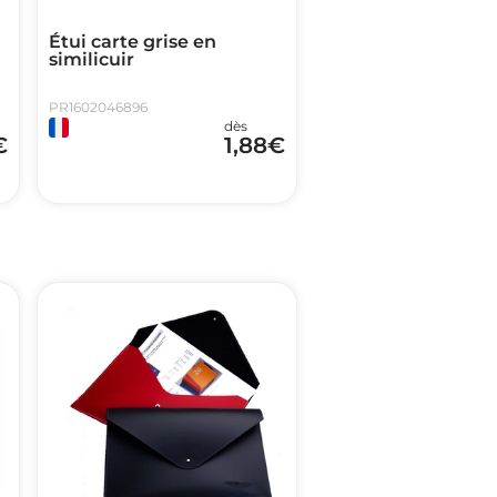
Étui carte grise en
similicuir
PR1602046896
dès
€
1,88
€