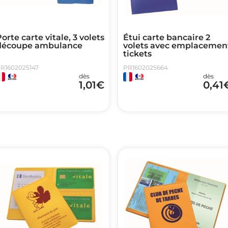
orte carte vitale, 3 volets
Étui carte bancaire 2
découpe ambulance
volets avec emplacemen
tickets
R1602025147
PR1602025664
dès
dès
1,01
€
0,41