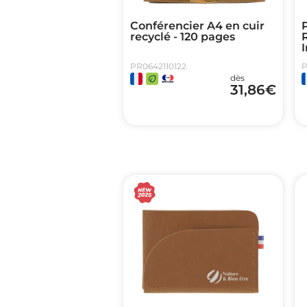
Conférencier A4 en cuir
P
recyclé - 120 pages
I
PR0642110122
P
dès
31,86
€