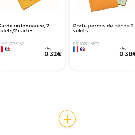
Garde ordonnance, 2
Porte permis de pêche 2
olets/2 cartes
volets
R1602025262
PR1602025673
dès
dès
0,32
€
0,38
+