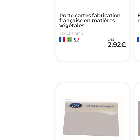
Porte cartes fabrication
E
française en matières
r
végétales
PR1412581110
P
dès
2,92
€