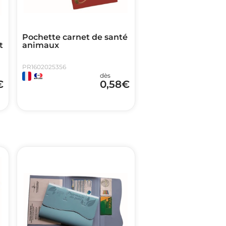
Pochette carnet de santé
t
animaux
PR1602025356
dès
€
0,58
€