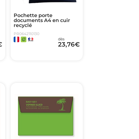
Pochette porte
documents A4 en cuir
recyclé
PR0642110130
dès
€
23,76
€