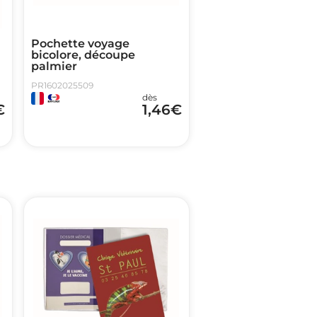
Pochette voyage
bicolore, découpe
palmier
PR1602025509
dès
€
1,46
€