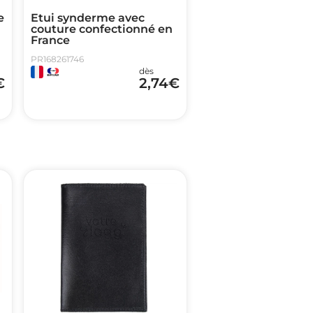
e
Etui synderme avec
couture confectionné en
France
PR168261746
dès
€
2,74
€