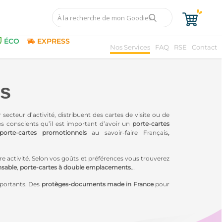
ÉCO
EXPRESS
Nos Services
FAQ
RSE
Contact
ts
ecteur d’activité, distribuent des cartes de visite ou de
conscients qu’il est important d’avoir un
porte-cartes
orte-cartes promotionnels
au savoir-faire Français
,
e activité.
Selon vos goûts et préférences vous trouverez
nsable
,
porte-cartes à double emplacements
…
mportants. Des
protèges-documents made in France
pour
i leur est important. Communiquez en offrant des
cadeaux