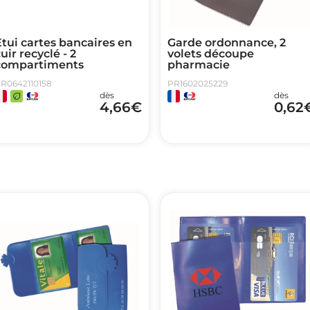
tui cartes bancaires en
Garde ordonnance, 2
uir recyclé - 2
volets découpe
compartiments
pharmacie
R0642110158
PR1602025229
dès
dès
4,66
€
0,62