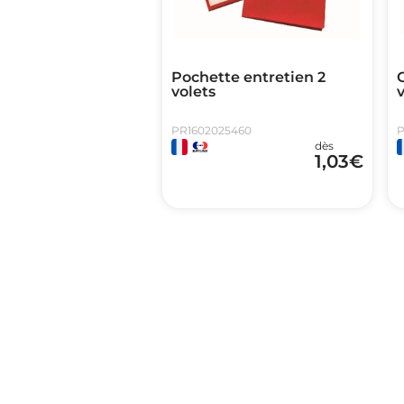
Pochette entretien 2
volets
v
PR1602025460
P
dès
1,03
€