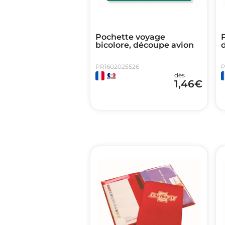
Pochette voyage
P
bicolore, découpe avion
PR1602025526
P
dès
1,46
€