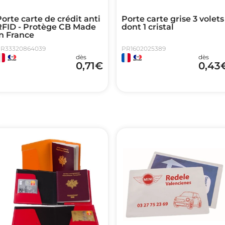
orte carte de crédit anti
Porte carte grise 3 volets
RFID - Protège CB Made
dont 1 cristal
n France
R33320864039
PR1602025389
dès
dès
0,71
€
0,43