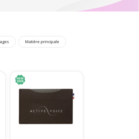
la
maroquinerie personnalisable Française.
ages
Matière principale