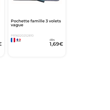
Pochette famille 3 volets
vague
PR16020252810
dès
€
1,69
€