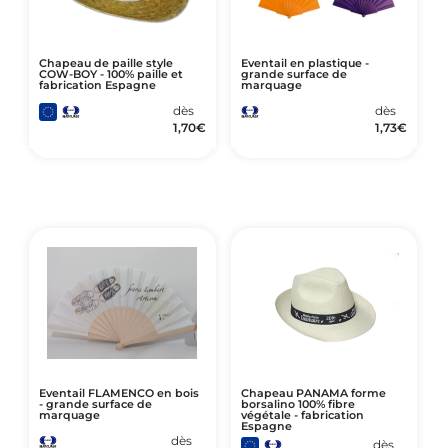
Chapeau de paille style
Eventail en plastique -
COW-BOY - 100% paille et
grande surface de
fabrication Espagne
marquage
dès
dès
1,70
€
1,73
€
Eventail FLAMENCO en bois
Chapeau PANAMA forme
- grande surface de
borsalino 100% fibre
marquage
végétale - fabrication
Espagne
dès
dès