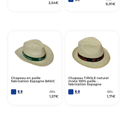
2,54
€
6,91
€
Chapeau en paille
Chapeau TIROLE naturel
fabrication Espagne BASIC
mixte 100% paille -
fabrication Espagne
dès
dès
1,57
€
1,71
€