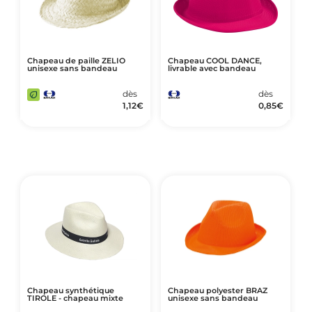
Chapeau de paille ZELIO
Chapeau COOL DANCE,
unisexe sans bandeau
livrable avec bandeau
dès
dès
1,12
€
0,85
€
Chapeau synthétique
Chapeau polyester BRAZ
TIROLE - chapeau mixte
unisexe sans bandeau