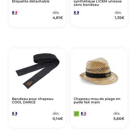
Étiquette détachable
synthétique LICEM unisexe
sans bandeau
dès
dès
4,81
€
1,35
€
Bandeau pour chapeau
Chapeau mou de plage en
COOL DANCE
paille fait main
dès
dès
0,14
€
5,66
€