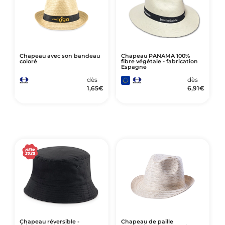
Chapeau avec son bandeau
Chapeau PANAMA 100%
coloré
fibre végétale - fabrication
Espagne
dès
dès
1,65
€
6,91
€
Chapeau réversible -
Chapeau de paille