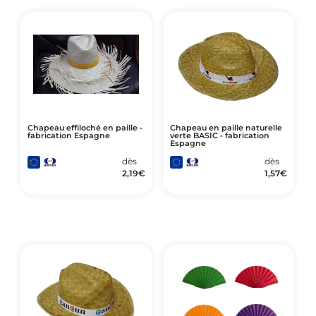
Chapeau effiloché en paille -
Chapeau en paille naturelle
fabrication Espagne
verte BASIC - fabrication
Espagne
dès
dès
2,19
€
1,57
€