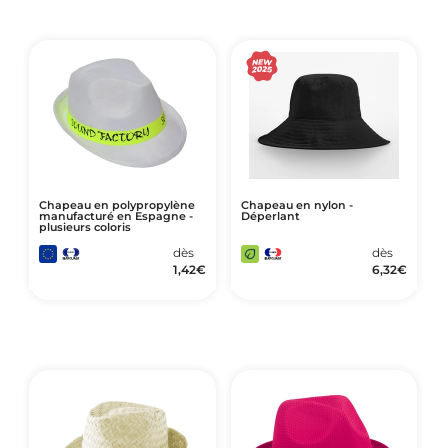
Chapeau en polypropylène
Chapeau en nylon -
manufacturé en Espagne -
Déperlant
plusieurs coloris
dès
dès
1,42
€
6,32
€