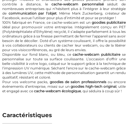
contrôle à distance, le
cache-webcam personnalisé
séduit de
nombreuses entreprises qui n’hésitent plus à l’intégrer à leur stratégie
de
communication par l’objet
. Même Mark Zuckerberg, créateur de
Facebook, avoue l’utiliser pour plus d’intimité et pour se protéger !
100% fabriqué en France, ce cache-webcam est un
goodies publicitaire
idéal pour promouvoir votre entreprise. Intégralement conçu en PET
(Polytéréphtalate d’Ethylène) recyclé, il s’adapte parfaitement à tous les
ordinateurs grâce à sa finesse permettant de fermer l’appareil sans avoir
besoin de le décoller. Doté d’un système coulissant, il offre la possibilité
à vos collaborateurs ou clients de cacher leur webcam, ou de la libérer
pour vos visioconférences, au gré de leurs envies.
Disponible sur fond blanc, ou bleu, ce
cache-webcam publicitaire
se
personnalise sur toute sa surface coulissante. L’occasion d’offrir une
belle visibilité à votre logo, calqué sur le support grâce à la technique de
l’impression UV numérique. Séchant l’encre sur le cache-webcam grâce
à des lumières UV, cette méthode de personnalisation garantit un rendu
qualitatif, résistant et coloré.
Pour vos welcome packs,
goodies de salon professionnels
ou encore
événements d’entreprise, misez sur un
goodies high-tech original
, utile
et engagé avec ce
cache-webcam écologique
, qui séduira à coup sûr !
Caractéristiques