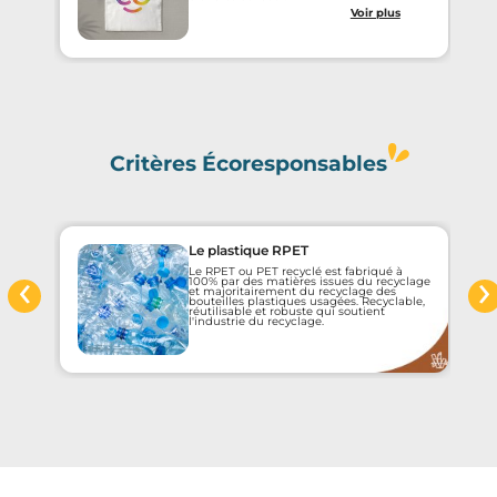
Voir plus
Critères Écoresponsables
Le plastique RPET
‹
›
Le RPET ou PET recyclé est fabriqué à
e
100% par des matières issues du recyclage
et majoritairement du recyclage des
bouteilles plastiques usagées. Recyclable,
réutilisable et robuste qui soutient
l'industrie du recyclage.