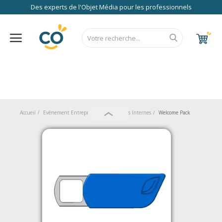
Des experts de l'Objet Média pour les professionnels
Nos Services
FAQ
RSE
Contact
Accueil
CALENDRIER 2027
RENTREE 2026
NEWS 2026
EUROPE
FRANCE
ÉCO
EXPRESS
Au Bureau
Accueil
Evénement Entreprise
Évènements Internes
Welcome Pack
High Tech
Bagageries & Sacs
Etui
Textiles & Accessoires