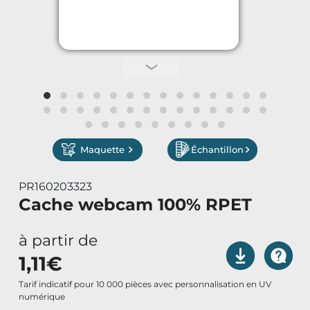
Vêtements de Travail
Parapluies & Parasols
Gourmandises
Art de la Table
Maquette
Échantillon
Art de Vivre à la Française
PR160203323
Plantes et Graines
Cache webcam 100% RPET
Bien être & Sécurité
à partir de
1,11
€
Sports, loisirs & jouets
Tarif indicatif pour 10 000 pièces avec personnalisation en UV
numérique