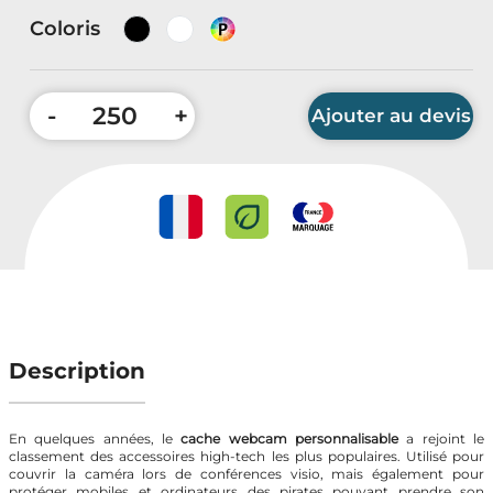
Accessoires Auto & Vélo
Coloris
PLV & Mobiliers Pub
-
+
Ajouter au devis
Packaging sur-mesure
Temps Forts de l'Année
Evénement Entreprise
Quantité minimum : 250 pièces
Description
En quelques années, le
cache webcam personnalisable
a rejoint le
classement des accessoires high-tech les plus populaires. Utilisé pour
couvrir la caméra lors de conférences visio, mais également pour
protéger mobiles et ordinateurs des pirates pouvant prendre son