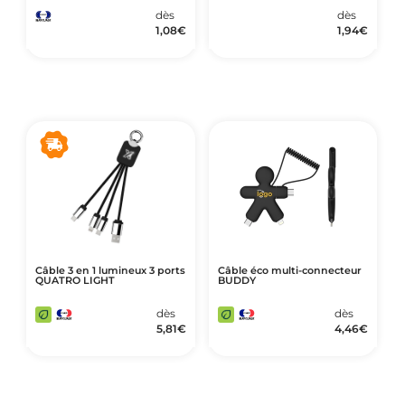
dès
dès
1,08
€
1,94
€
Câble 3 en 1 lumineux 3 ports
Câble éco multi-connecteur
QUATRO LIGHT
BUDDY
dès
dès
5,81
€
4,46
€