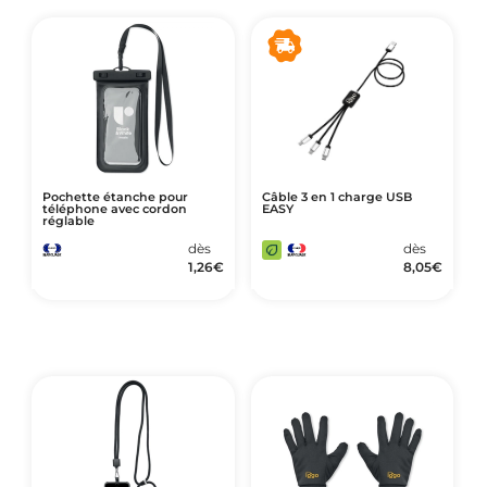
Pochette étanche pour
Câble 3 en 1 charge USB
téléphone avec cordon
EASY
réglable
dès
dès
1,26
€
8,05
€