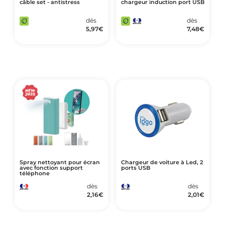
câble set - antistress
chargeur induction port USB
dès
dès
5,97
€
7,48
€
Spray nettoyant pour écran
Chargeur de voiture à Led, 2
avec fonction support
ports USB
téléphone
dès
dès
2,16
€
2,01
€