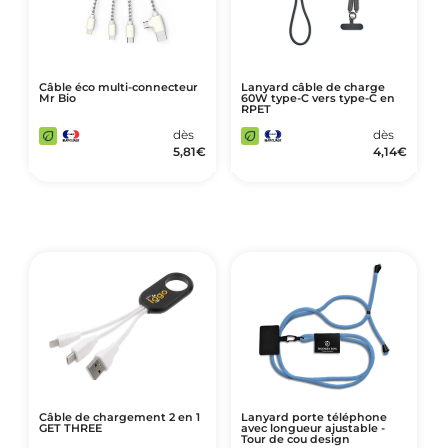
Câble éco multi-connecteur
Lanyard câble de charge
Mr Bio
60W type-C vers type-C en
RPET
dès
dès
5,81
€
4,14
€
Câble de chargement 2 en 1
Lanyard porte téléphone
GET THREE
avec longueur ajustable -
Tour de cou design