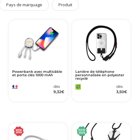
Art de Vivre à la Française
Pays de marquage
Produit
Plantes et Graines
Bien être & Sécurité
Sports, loisirs & jouets
Accessoires Auto & Vélo
PLV & Mobiliers Pub
Packaging sur-mesure
Powerbank avec multicâble
Lanière de téléphone
et porte clés 1000 mAh
personnalisée en polyester
Temps Forts de l'Année
recyclé
Evénement Entreprise
dès
dès
9,32
€
3,50
€