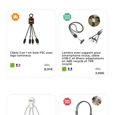
Câble 3 en 1 en bois FSC avec
Lanière avec support pour
logo lumineux
smartphone inclus, câble
USB-C et divers adaptateurs
en ABS recyclé et TPE
recyclé
dès
dès
8,91
€
3,98
€