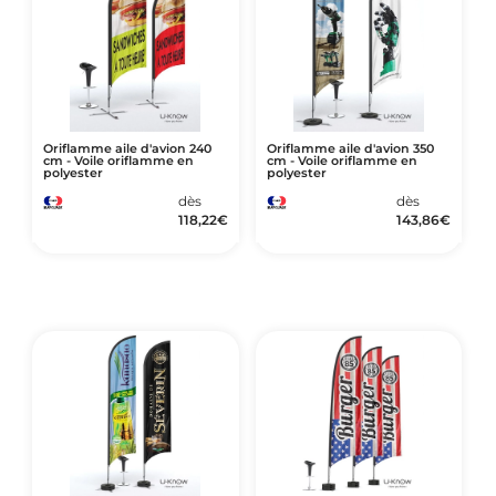
Oriflamme aile d'avion 240
Oriflamme aile d'avion 350
cm - Voile oriflamme en
cm - Voile oriflamme en
polyester
polyester
dès
dès
118,22
€
143,86
€