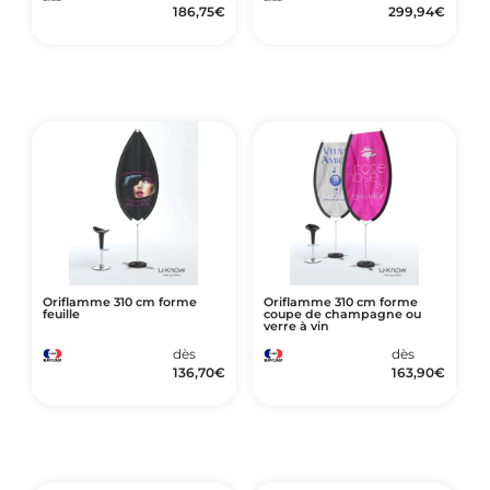
186,75
€
299,94
€
Oriflamme 310 cm forme
Oriflamme 310 cm forme
feuille
coupe de champagne ou
verre à vin
dès
dès
136,70
€
163,90
€