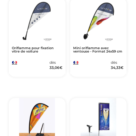
Oriflamme pour fixation
Mini oriflamme avec
vitre de voiture
ventouse - Format 24x59 cm
dès
dès
33,06
€
34,33
€