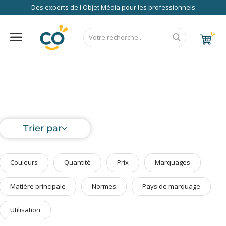
Des experts de l'Objet Média pour les professionnels
Nos Services
FAQ
RSE
Contact
Accueil
Au Bureau
CALENDRIER 2027
RENTREE 2026
NEWS 2026
EUROPE
FRANCE
ÉCO
EXPRESS
High Tech
Bagageries & Sacs
Trier par
Etui
Textiles & Accessoires
Couleurs
Quantité
Prix
Marquages
Vêtements de Travail
Parapluies & Parasols
Matière principale
Normes
Pays de marquage
Gourmandises
Utilisation
Art de la Table