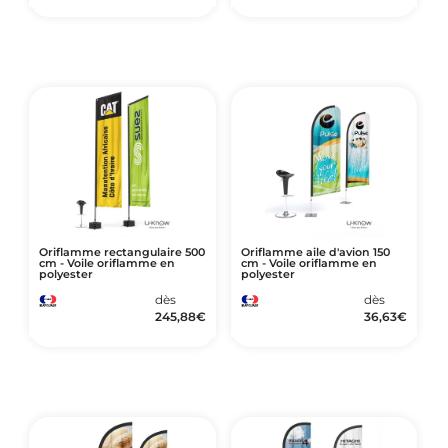
Oriflamme rectangulaire 500
Oriflamme aile d'avion 150
cm - Voile oriflamme en
cm - Voile oriflamme en
polyester
polyester
dès
dès
245,88
€
36,63
€