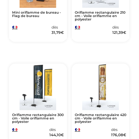
Mini oriflamme de bureau -
Oriflamme rectangulaire 210
Flag de bureau
cm - Voile oriflamme en
polyester
dès
dès
31,79
€
121,39
€
Oriflamme rectangulaire 300
Oriflamme rectangulaire 420
cm - Voile oriflamme en
cm - Voile oriflamme en
polyester
polyester
dès
dès
144,10
€
176,08
€