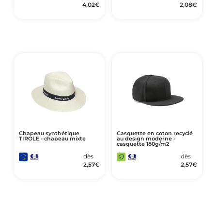
4,02
€
2,08
€
Chapeau synthétique
Casquette en coton recyclé
TIROLE - chapeau mixte
au design moderne -
casquette 180g/m2
dès
dès
2,57
€
2,57
€