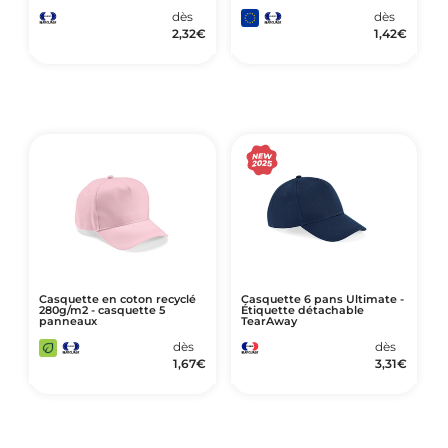
dès
dès
2,32
€
1,42
€
Casquette en coton recyclé
Casquette 6 pans Ultimate -
280g/m2 - casquette 5
Étiquette détachable
panneaux
TearAway
dès
dès
1,67
€
3,31
€