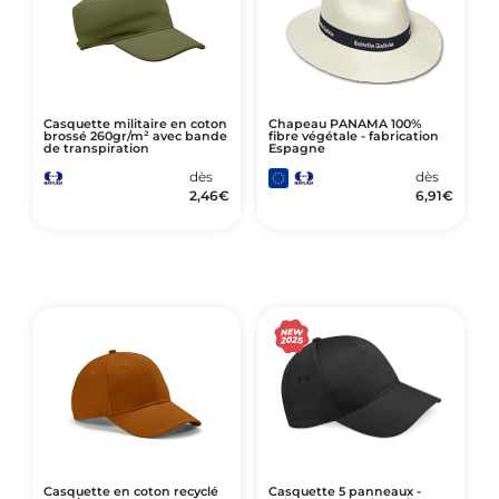
Casquette militaire en coton
Chapeau PANAMA 100%
brossé 260gr/m² avec bande
fibre végétale - fabrication
de transpiration
Espagne
dès
dès
2,46
€
6,91
€
Casquette en coton recyclé
Casquette 5 panneaux -