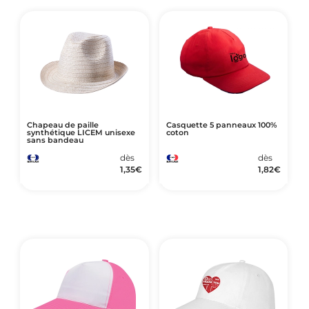
Chapeau de paille
Casquette 5 panneaux 100%
synthétique LICEM unisexe
coton
sans bandeau
dès
dès
1,35
€
1,82
€