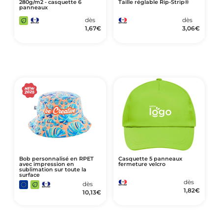
280g/m2 - casquette 6
Taille réglable Rip-Strip®
panneaux
dès
dès
1,67
€
3,06
€
Bob personnalisé en RPET
Casquette 5 panneaux
avec impression en
fermeture velcro
sublimation sur toute la
surface
dès
dès
1,82
€
10,13
€