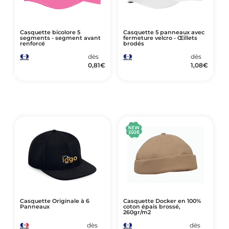
Casquette bicolore 5
Casquette 5 panneaux avec
segments - segment avant
fermeture velcro - Œillets
renforcé
brodés
dès
dès
0,81
€
1,08
€
Casquette Originale à 6
Casquette Docker en 100%
Panneaux
coton épais brossé,
260gr/m2
dès
dès