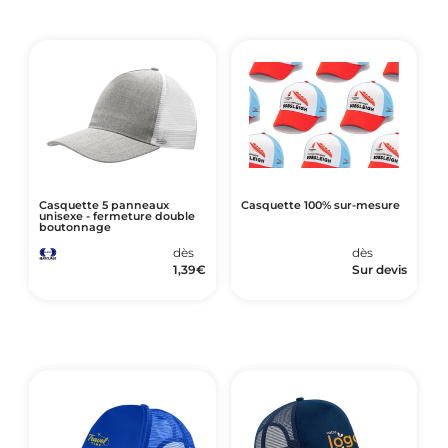
Casquette 5 panneaux
Casquette 100% sur-mesure
unisexe - fermeture double
boutonnage
dès
dès
1,39
€
Sur devis