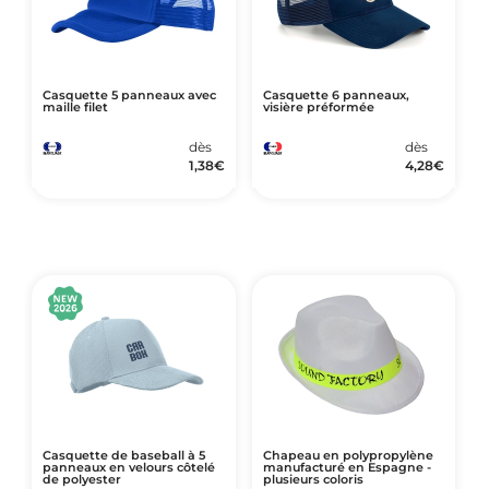
Casquette 5 panneaux avec
Casquette 6 panneaux,
maille filet
visière préformée
dès
dès
1,38
€
4,28
€
Casquette de baseball à 5
Chapeau en polypropylène
panneaux en velours côtelé
manufacturé en Espagne -
de polyester
plusieurs coloris