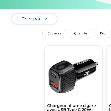
Art de Vivre à la Française
Plantes et Graines
Trier par
Bien être & Sécurité
Sports, loisirs & jouets
Couleurs
Quantité
Prix
Accessoires Auto & Vélo
PLV & Mobiliers Pub
Packaging sur-mesure
Temps Forts de l'Année
Evénement Entreprise
Chargeur allume cigare
avec USB Type C 20W -
L