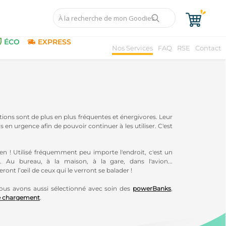
ÉCO
EXPRESS
Nos Services
FAQ
RSE
Contact
tions sont de plus en plus fréquentes et énergivores. Leur
 en urgence afin de pouvoir continuer à les utiliser. C'est
ien ! Utilisé fréquemment peu importe l'endroit, c'est un
Au bureau, à la maison, à la gare, dans l'avion...
eront l’œil de ceux qui le verront se balader !
us avons aussi sélectionné avec soin des
powerBanks
,
e chargement
.