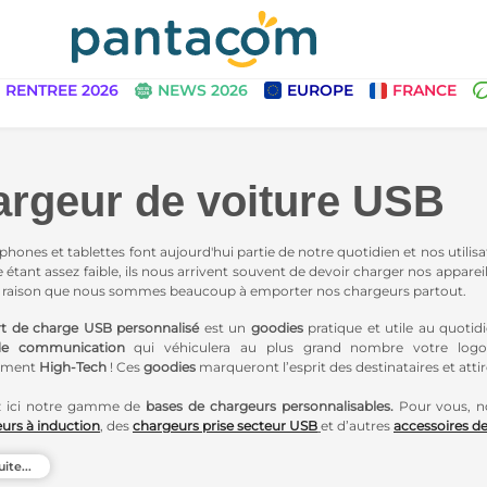
RENTREE 2026
NEWS 2026
EUROPE
FRANCE
rgeur de voiture USB
hones et tablettes font aujourd'hui partie de notre quotidien et nos utilisa
étant assez faible, ils nous arrivent souvent de devoir charger nos appareils
e raison que nous sommes beaucoup à emporter nos chargeurs partout.
t de charge USB personnalisé
est un
goodies
pratique et utile au quotid
de communication
qui véhiculera au plus grand nombre votre logo. 
lement
High-Tech
! Ces
goodies
marqueront l’esprit des destinataires et attir
 ici notre gamme de
bases de chargeurs personnalisables.
Pour vous, no
urs à induction
, des
chargeurs prise secteur USB
et d’autres
accessoires d
uite...