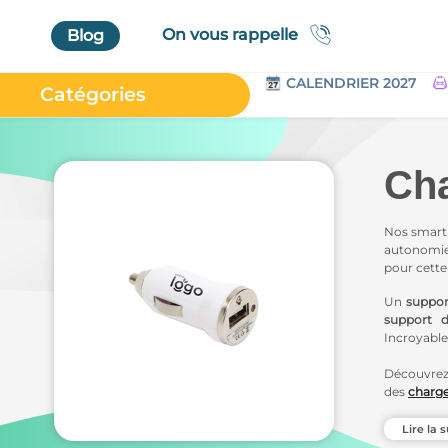
On vous rappelle
Blog
CALENDRIER 2027
Catégories
Accueil
Au Bureau
Cha
High Tech
Bagageries & Sacs
Nos smartp
autonomie 
Etui
pour cett
Textiles & Accessoires
Un
suppor
support 
Vêtements de Travail
Incroyab
Parapluies & Parasols
Découvrez
des
charge
Gourmandises
Art de la Table
Lire la s