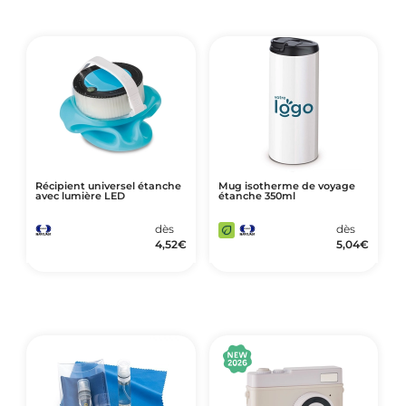
Récipient universel étanche
Mug isotherme de voyage
avec lumière LED
étanche 350ml
dès
dès
4,52
€
5,04
€