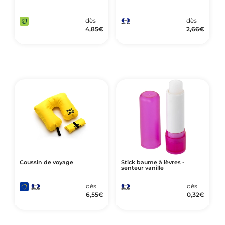
dès
dès
4,85
€
2,66
€
Coussin de voyage
Stick baume à lèvres -
senteur vanille
dès
dès
6,55
€
0,32
€