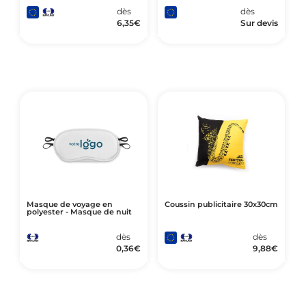
dès
dès
6,35
€
Sur devis
Masque de voyage en
Coussin publicitaire 30x30cm
polyester - Masque de nuit
dès
dès
0,36
€
9,88
€