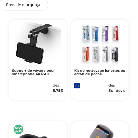
Art de Vivre à la Française
Pays de marquage
Plantes et Graines
Bien être & Sécurité
Sports, loisirs & jouets
Accessoires Auto & Vélo
PLV & Mobiliers Pub
Packaging sur-mesure
Support de voyage pour
Kit de nettoyage lunettes ou
smartphone AKASHI
écran de poche
Temps Forts de l'Année
Evénement Entreprise
dès
dès
6,75
€
Sur devis