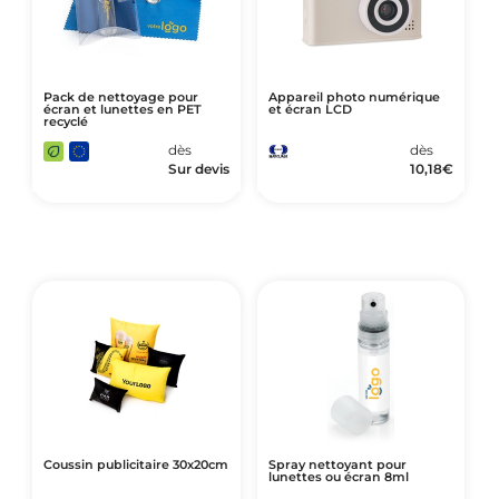
Pack de nettoyage pour
Appareil photo numérique
écran et lunettes en PET
et écran LCD
recyclé
dès
dès
Sur devis
10,18
€
Coussin publicitaire 30x20cm
Spray nettoyant pour
lunettes ou écran 8ml