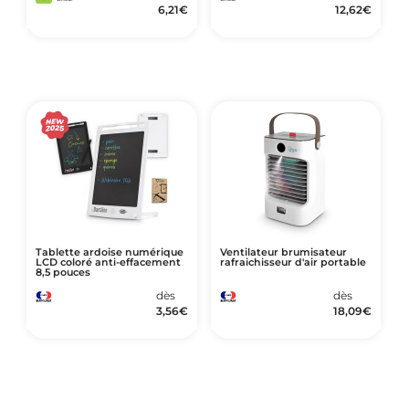
6,21
€
12,62
€
Tablette ardoise numérique
Ventilateur brumisateur
LCD coloré anti-effacement
rafraichisseur d'air portable
8,5 pouces
dès
dès
3,56
€
18,09
€