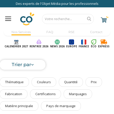
Des experts de l'Objet Média pour les professionnels
Nos Services
FAQ
RSE
Contact
Accueil
Au Bureau
CALENDRIER 2027
RENTREE 2026
NEWS 2026
EUROPE
FRANCE
ÉCO
EXPRESS
High Tech
Bagageries & Sacs
Trier par
Etui
Textiles & Accessoires
Thématique
Couleurs
Quantité
Prix
Vêtements de Travail
Parapluies & Parasols
Fabrication
Certifications
Marquages
Gourmandises
Matière principale
Pays de marquage
Art de la Table