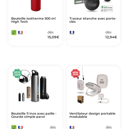
Bouteille isotherme 500 ml
Traceur étanche avec porte-
High Tech
clés
dès
dès
15,09
€
12,94
€
Bouteille 1l inox avec paille -
Ventilateur design portable
Gourde simple paroi
modulable
dès
dès