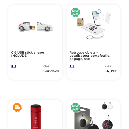
Art de Vivre à la Française
Plantes et Graines
Bien être & Sécurité
Sports, loisirs & jouets
Accessoires Auto & Vélo
PLV & Mobiliers Pub
Clé USB stick shape
Retrouve objets -
INCLUDE
Localisateur portefeuille,
bagage, sac
Packaging sur-mesure
dès
dès
Temps Forts de l'Année
Sur devis
14,99
€
Evénement Entreprise