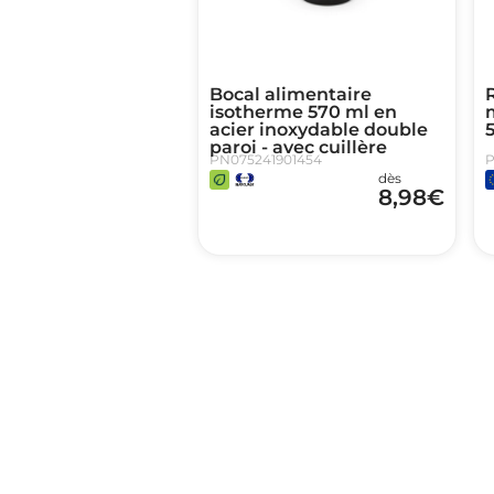
Bocal alimentaire
isotherme 570 ml en
acier inoxydable double
paroi - avec cuillère
PN075241901454
P
dès
8,98
€