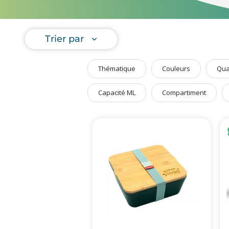
Art de Vivre à la Française
Chez Pant
responsab
Plantes et Graines
matières n
Trier par
Bien être & Sécurité
Personnali
Sports, loisirs & jouets
Sacs
,
acces
Thématique
Couleurs
Qua
Accessoires Auto & Vélo
PLV & Mobiliers Pub
Capacité ML
Compartiment
Packaging sur-mesure
Temps Forts de l'Année
Evénement Entreprise