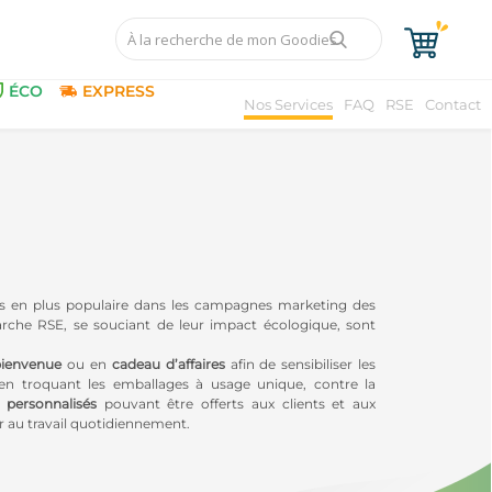
ÉCO
EXPRESS
Nos Services
FAQ
RSE
Contact
s en plus populaire dans les campagnes marketing des
arche RSE, se souciant de leur impact écologique, sont
bienvenue
ou en
cadeau d’affaires
afin de sensibiliser les
 en troquant les emballages à usage unique, contre la
s personnalisés
pouvant être offerts aux clients et aux
er au travail quotidiennement.
ptées au micro-ondes. Elles peuvent être en plastique, en
hermétiques pour les transporter en toute sécurité.