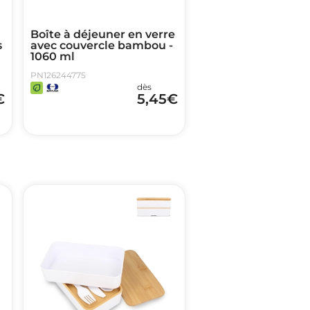
Boîte à déjeuner en verre
s
avec couvercle bambou -
1060 ml
PN126244775
dès
€
5,45
€