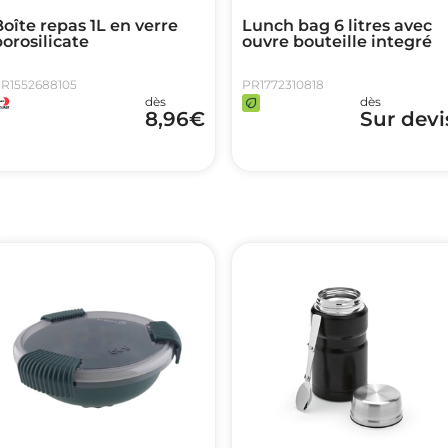
oîte repas 1L en verre
Lunch bag 6 litres avec
orosilicate
ouvre bouteille integré
R1552688105
PR1772310818
dès
dès
8,96
€
Sur devi