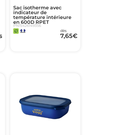
Sac isotherme avec
indicateur de
température intérieure
en 600D RPET
PN15426149356
dès
s
7,65
€