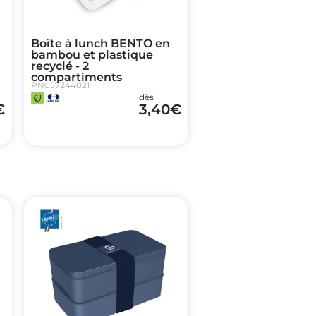
n
Boîte à lunch BENTO en
bambou et plastique
recyclé - 2
compartiments
PN057244821
dès
€
3,40
€