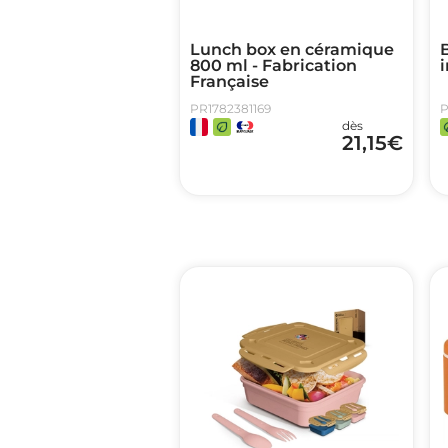
Lunch box en céramique
B
800 ml - Fabrication
Française
PR1782381169
P
dès
21,15
€