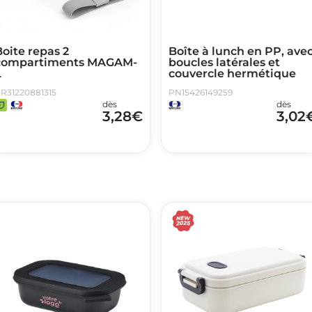
oite repas 2
Boîte à lunch en PP, ave
compartiments MAGAM-
boucles latérales et
L
couvercle hermétique
R31220881315
PN15426149259
dès
dès
3,28
€
3,02