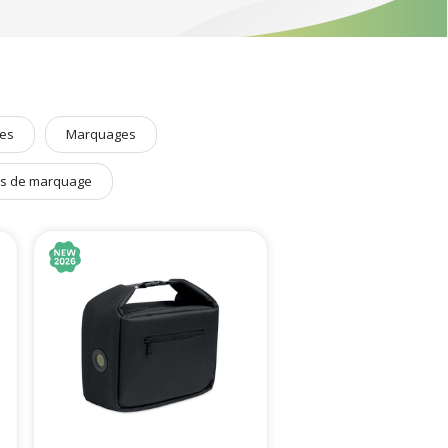
œur se trouvent dans la sélection de
lunch-boxes éco-
 si nous choisissions le réutilisable, élaborée à partir de
donné.
s de vos clients, collaborateurs et prospects !
ns la catégorie qui y est dédiée.
es
Marquages
s de marquage