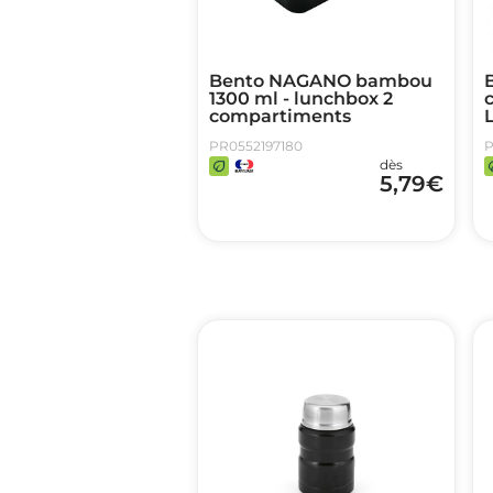
Bento NAGANO bambou
B
1300 ml - lunchbox 2
compartiments
PR0552197180
P
dès
5,79
€