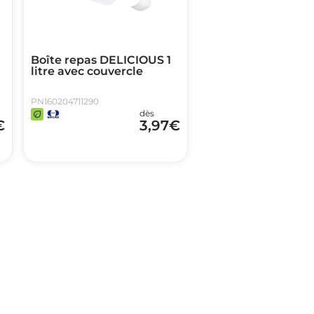
Boîte repas DELICIOUS 1
litre avec couvercle
PN160204711290
dès
€
3,97
€