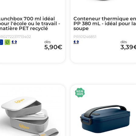
Lunchbox 700 ml idéal
Conteneur thermique e
our l'école ou le travail -
PP 380 mL - idéal pour la
matière PET recyclé
soupe
R02722311713402
PR101246851
dès
dès
5,90
€
3,39