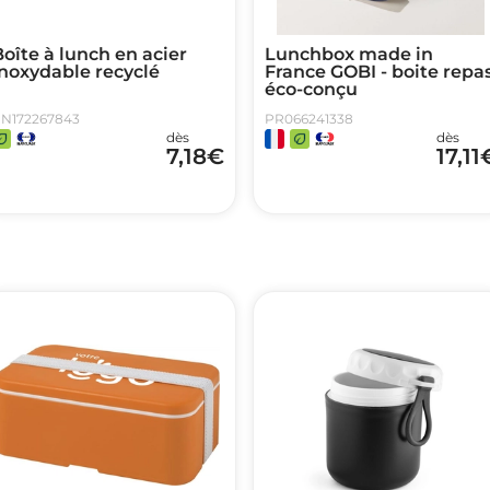
oîte à lunch en acier
Lunchbox made in
inoxydable recyclé
France GOBI - boite repa
éco-conçu
N172267843
PR066241338
dès
dès
7,18
€
17,11