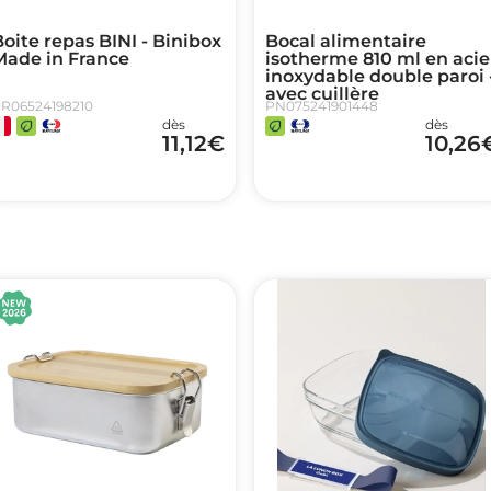
oite repas BINI - Binibox
Bocal alimentaire
Made in France
isotherme 810 ml en acie
inoxydable double paroi 
avec cuillère
R06524198210
PN075241901448
dès
dès
11,12
€
10,26