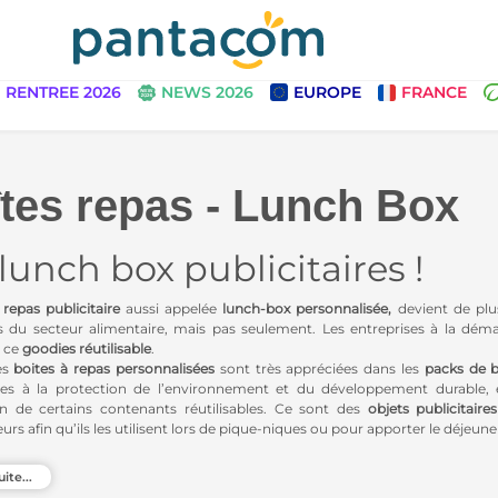
RENTREE 2026
NEWS 2026
EUROPE
FRANCE
tes repas - Lunch Box
lunch box publicitaires !
 repas publicitaire
aussi appelée
lunch-box personnalisée,
devient de plu
s du secteur alimentaire, mais pas seulement. Les entreprises à la dém
à ce
goodies réutilisable
.
les
boites à repas personnalisées
sont très appréciées dans les
packs de 
ires à la protection de l’environnement et du développement durable,
ion de certains contenants réutilisables. Ce sont des
objets publicitaire
urs afin qu’ils les utilisent lors de pique-niques ou pour apporter le déjeun
s sélectionné des
lunch-boxes
adaptées aux aliments chauds et froids, ada
uite...
ou en matériaux naturels. Certaines sont également dotées de fermetures 