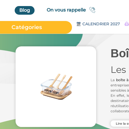
On vous rappelle
Blog
CALENDRIER 2027
Catégories
Accueil
Au Bureau
Boî
High Tech
Les 
Bagageries & Sacs
Etui
La
boîte à
Textiles & Accessoires
entreprise
sensibles 
Vêtements de Travail
En effet, 
destinata
Parapluies & Parasols
réutilisat
collaborate
Gourmandises
Nous avon
Art de la Table
Lire la s
aluminium 