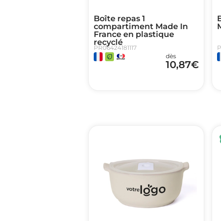
Boîte repas 1
B
compartiment Made In
France en plastique
recyclé
PR06424181117
P
dès
10,87
€