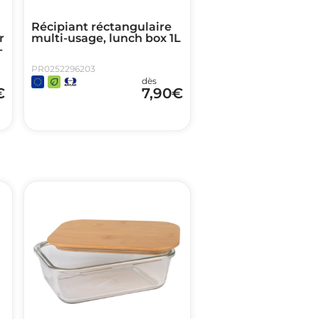
Récipiant réctangulaire
r
multi-usage, lunch box 1L
-
PR0252296203
dès
€
7,90
€