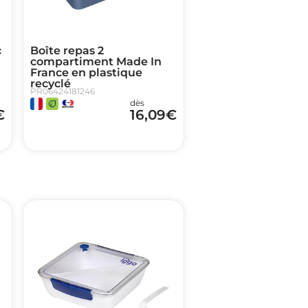
c
Boîte repas 2
compartiment Made In
France en plastique
recyclé
PR06424181246
dès
€
16,09
€