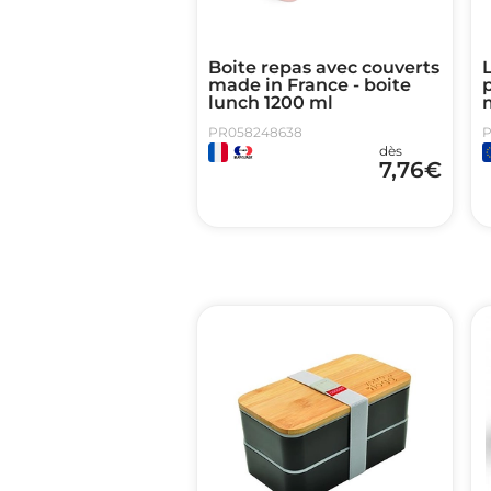
Boite repas avec couverts
made in France - boite
p
lunch 1200 ml
PR058248638
P
dès
7,76
€