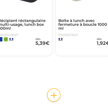
Récipiant réctangulaire
Boîte à lunch avec
multi-usage, lunch box
fermeture à boucle 1000
500ml
ml
R0252296211
PN139257842
dès
dès
5,39
€
1,92
+