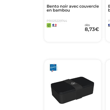
Bento noir avec couvercle
B
en bambou
b
PR025229744
P
dès
8,73
€