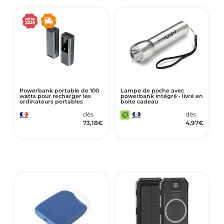
Powerbank portable de 100
Lampe de poche avec
watts pour recharger les
powerbank intégré - livré en
ordinateurs portables
boite cadeau
dès
dès
73,18
€
4,97
€