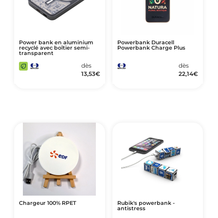
Power bank en aluminium
Powerbank Duracell
recyclé avec boîtier semi-
Powerbank Charge Plus
transparent
dès
dès
13,53
€
22,14
€
Chargeur 100% RPET
Rubik's powerbank -
antistress