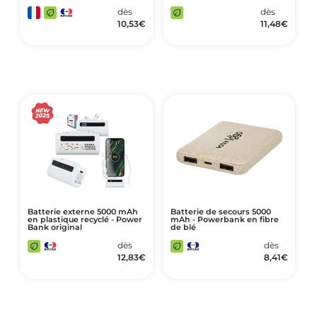
dès
dès
10,53
€
11,48
€
Batterie externe 5000 mAh
Batterie de secours 5000
en plastique recyclé - Power
mAh - Powerbank en fibre
Bank original
de blé
dès
dès
12,83
€
8,41
€