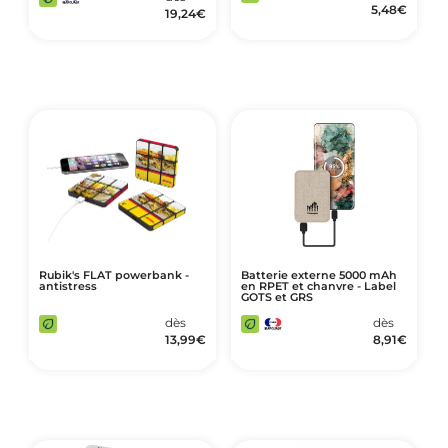
5,48
€
19,24
€
Rubik's FLAT powerbank -
Batterie externe 5000 mAh
antistress
en RPET et chanvre - Label
GOTS et GRS
dès
dès
13,99
€
8,91
€