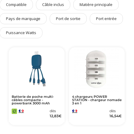
Art de Vivre à la Française
Compatible
Câble inclus
Matière principale
Plantes et Graines
Pays de marquage
Port de sortie
Port entrée
Bien être & Sécurité
Puissance Watts
Sports, loisirs & jouets
Accessoires Auto & Vélo
PLV & Mobiliers Pub
Packaging sur-mesure
Temps Forts de l'Année
Evénement Entreprise
Batterie de poche multi-
4 chargeurs POWER
câbles compacte -
STATION - chargeur nomade
powerbank 3000 mAh
3 en 1
dès
dès
12,83
€
16,54
€