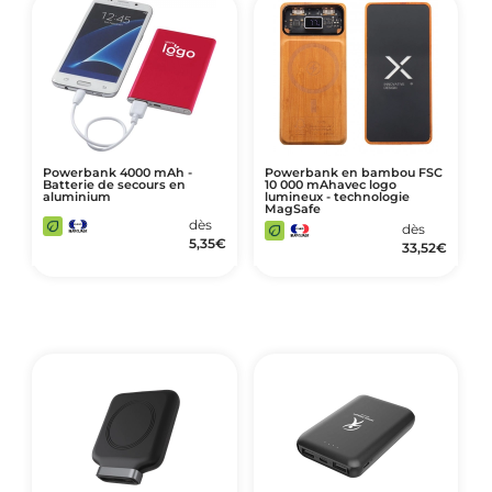
Powerbank 4000 mAh -
Powerbank en bambou FSC
Batterie de secours en
10 000 mAhavec logo
aluminium
lumineux - technologie
MagSafe
dès
dès
5,35
€
33,52
€