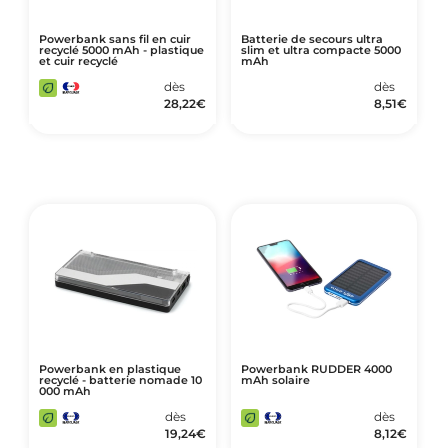
Powerbank sans fil en cuir
Batterie de secours ultra
recyclé 5000 mAh - plastique
slim et ultra compacte 5000
et cuir recyclé
mAh
dès
dès
28,22
€
8,51
€
Powerbank en plastique
Powerbank RUDDER 4000
recyclé - batterie nomade 10
mAh solaire
000 mAh
dès
dès
19,24
€
8,12
€