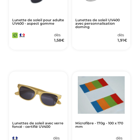
Lunette de soleil pour adulte
Lunettes de soleil UV400
UV400 - aspect gomme
avec personnalisation
doming
dès
dès
1,58
€
1,91
€
Lunettes de soleil avec verre
Microfibre - 170g - 100 x 170
foncé - certifié UV400
mm
dès
dès