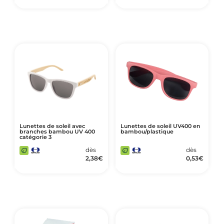
Lunettes de soleil avec
Lunettes de soleil UV400 en
branches bambou UV 400
bambou/plastique
catégorie 3
dès
dès
2,38
€
0,53
€