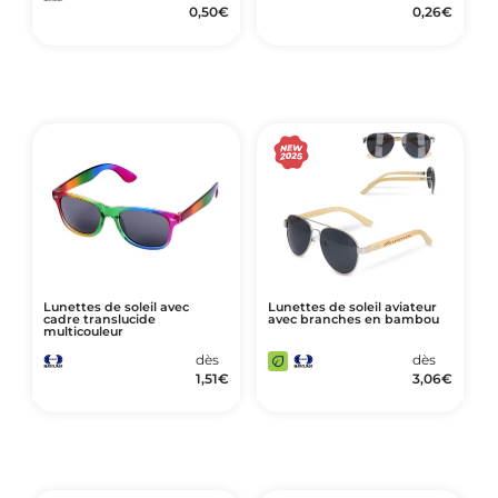
0,50
€
0,26
€
Lunettes de soleil avec
Lunettes de soleil aviateur
cadre translucide
avec branches en bambou
multicouleur
dès
dès
1,51
€
3,06
€