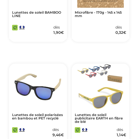
Lunettes de soleil BAMBOO
Microfibre - 170g - 145 x 145
LINE
mm
dès
dès
1,90
€
0,32
€
Lunettes de soleil polarisées
Lunettes de soleil
en bambou et PET recyclé
publicitaire EARTH en fibre
de blé
dès
dès
9,46
€
1,14
€