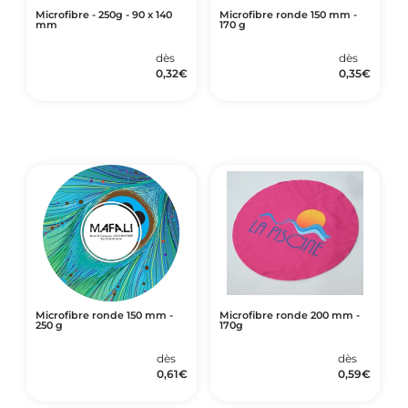
Microfibre - 250g - 90 x 140
Microfibre ronde 150 mm -
mm
170 g
dès
dès
0,32
€
0,35
€
Microfibre ronde 150 mm -
Microfibre ronde 200 mm -
250 g
170g
dès
dès
0,61
€
0,59
€