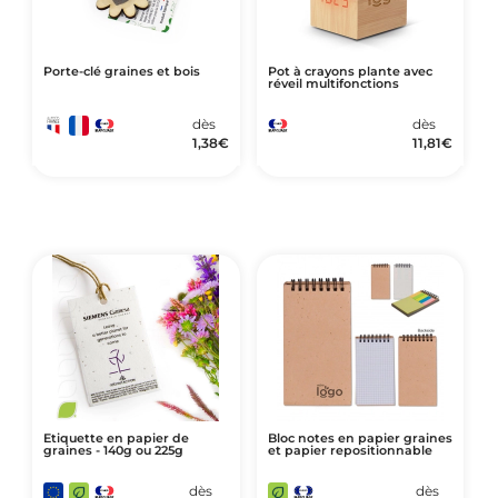
Porte-clé graines et bois
Pot à crayons plante avec
réveil multifonctions
dès
dès
1,38
€
11,81
€
Etiquette en papier de
Bloc notes en papier graines
graines - 140g ou 225g
et papier repositionnable
dès
dès