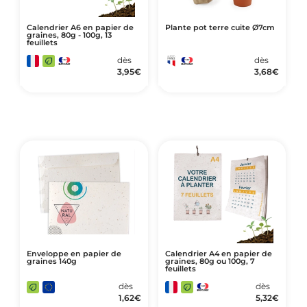
Calendrier A6 en papier de
Plante pot terre cuite Ø7cm
graines, 80g - 100g, 13
feuillets
dès
dès
3,95
€
3,68
€
Enveloppe en papier de
Calendrier A4 en papier de
graines 140g
graines, 80g ou 100g, 7
feuillets
dès
dès
1,62
€
5,32
€