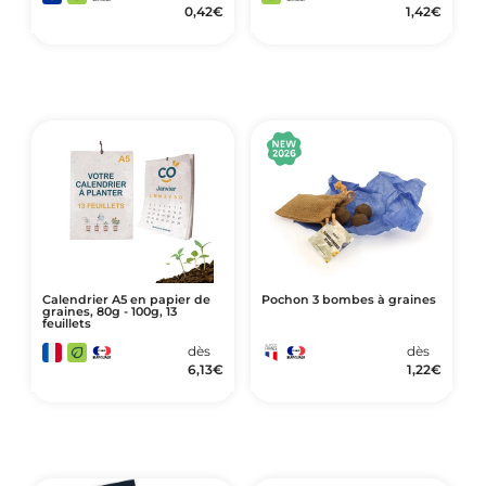
0,42
€
1,42
€
Calendrier A5 en papier de
Pochon 3 bombes à graines
graines, 80g - 100g, 13
feuillets
dès
dès
6,13
€
1,22
€