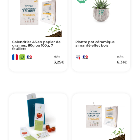
Calendrier A5 en papier de
Plante pot céramique
graines, 80g ou 100g, 7
aimanté effet bois
feuillets
dès
dès
3,25
€
6,31
€