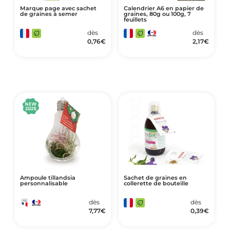
Marque page avec sachet
Calendrier A6 en papier de
de graines à semer
graines, 80g ou 100g, 7
feuillets
dès
dès
0,76
€
2,17
€
Ampoule tillandsia
Sachet de graines en
personnalisable
collerette de bouteille
dès
dès
7,77
€
0,39
€