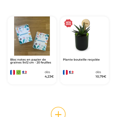
Bloc notes en papier de
Plante bouteille recyclée
graines 9x12 cm - 20 feuilles
dès
dès
4,23
€
10,79
€
+