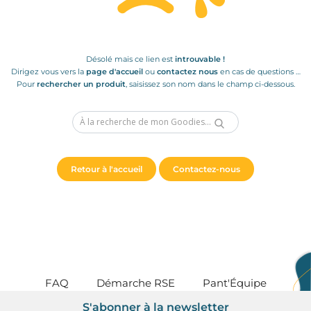
Art de Vivre à la Française
Plantes et Graines
Bien être & Sécurité
Désolé mais ce lien est
introuvable !
Dirigez vous vers la
page d'accueil
ou
contactez nous
en cas de questions …
Sports, loisirs & jouets
Pour
rechercher un produit
, saisissez son nom dans le champ ci-dessous.
Accessoires Auto & Vélo
PLV & Mobiliers Pub
Packaging sur-mesure
Temps Forts de l'Année
Retour à l'accueil
Contactez-nous
Evénement Entreprise
FAQ
Démarche RSE
Pant'Équipe
S'abonner à la newsletter