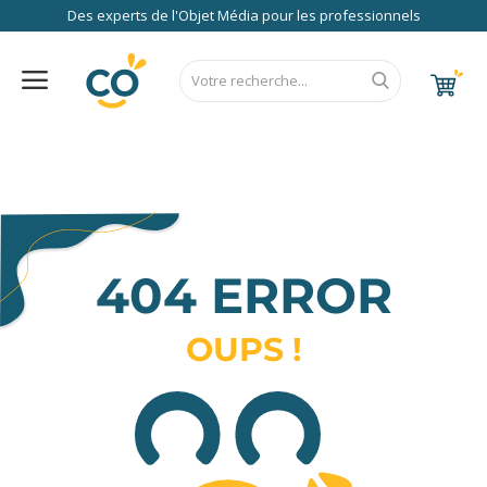
Des experts de l'Objet Média pour les professionnels
Nos Services
FAQ
RSE
Contact
Accueil
Au Bureau
CALENDRIER 2027
RENTREE 2026
NEWS 2026
EUROPE
FRANCE
ÉCO
EXPRESS
High Tech
Bagageries & Sacs
404 ERROR
Etui
Textiles & Accessoires
OUPS !
Vêtements de Travail
Parapluies & Parasols
Gourmandises
Art de la Table