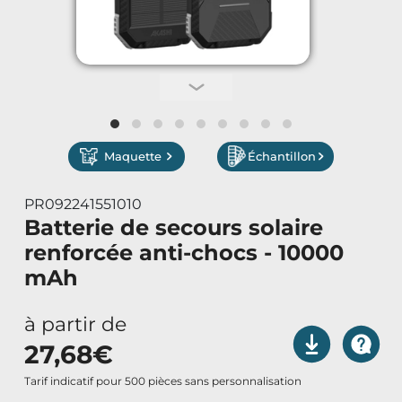
Vêtements de Travail
Parapluies & Parasols
Gourmandises
Maquette
Échantillon
Art de la Table
PR092241551010
Art de Vivre à la Française
Batterie de secours solaire
renforcée anti-chocs - 10000
Plantes et Graines
mAh
Bien être & Sécurité
à partir de
27,68
€
Sports, loisirs & jouets
Tarif indicatif pour 500 pièces sans personnalisation