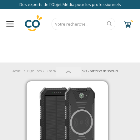
Des experts de l'Objet Média pour les professionnels
Nos Services
FAQ
RSE
Contact
Accueil
CALENDRIER 2027
RENTREE 2026
NEWS 2026
EUROPE
FRANCE
ÉCO
EXPRESS
Au Bureau
Accueil
High Tech
Chargement
PowerBanks - batteries de secours
High Tech
Bagageries & Sacs
Etui
Textiles & Accessoires