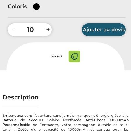
Accessoires Auto & Vélo
Coloris
PLV & Mobiliers Pub
-
+
Ajouter au devis
Packaging sur-mesure
Temps Forts de l'Année
Evénement Entreprise
Quantité minimum : 10 pièces
Description
Embarquez dans l'aventure sans jamais manquer d'énergie grâce à la
Batterie de Secours Solaire Renforcée Anti-Chocs 10000mAh
Personnalisable
de Pantacom, votre compagnon durable et tout-
terrain. Dotée d'une capacité de 10000mAh et conçue pour les