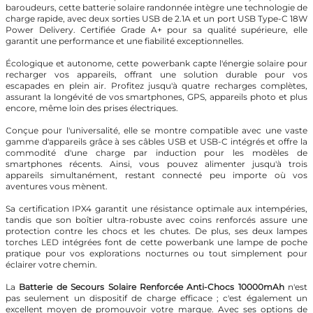
baroudeurs, cette batterie solaire randonnée intègre une technologie de
charge rapide, avec deux sorties USB de 2.1A et un port USB Type-C 18W
Power Delivery. Certifiée Grade A+ pour sa qualité supérieure, elle
garantit une performance et une fiabilité exceptionnelles.
Écologique et autonome, cette powerbank capte l'énergie solaire pour
recharger vos appareils, offrant une solution durable pour vos
escapades en plein air. Profitez jusqu'à quatre recharges complètes,
assurant la longévité de vos smartphones, GPS, appareils photo et plus
encore, même loin des prises électriques.
Conçue pour l'universalité, elle se montre compatible avec une vaste
gamme d'appareils grâce à ses câbles USB et USB-C intégrés et offre la
commodité d'une charge par induction pour les modèles de
smartphones récents. Ainsi, vous pouvez alimenter jusqu'à trois
appareils simultanément, restant connecté peu importe où vos
aventures vous mènent.
Sa certification IPX4 garantit une résistance optimale aux intempéries,
tandis que son boîtier ultra-robuste avec coins renforcés assure une
protection contre les chocs et les chutes. De plus, ses deux lampes
torches LED intégrées font de cette powerbank une lampe de poche
pratique pour vos explorations nocturnes ou tout simplement pour
éclairer votre chemin.
La
Batterie de Secours Solaire Renforcée Anti-Chocs 10000mAh
n'est
pas seulement un dispositif de charge efficace ; c'est également un
excellent moyen de promouvoir votre marque. Avec ses options de