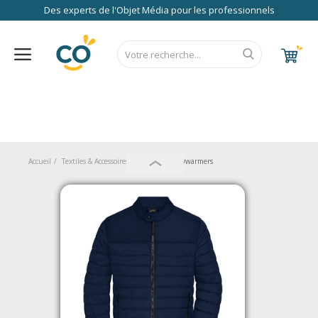
Des experts de l'Objet Média pour les professionnels
Nos Services
FAQ
RSE
Contact
Accueil
CALENDRIER 2027
RENTREE 2026
NEWS 2026
EUROPE
FRANCE
ÉCO
EXPRESS
Au Bureau
Accueil
Textiles & Accessoires
Hauts
Bodywarmers
High Tech
Bagageries & Sacs
Etui
Textiles & Accessoires