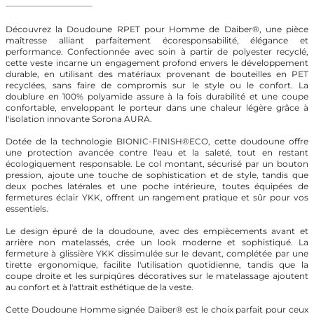
Découvrez la Doudoune RPET pour Homme de Daiber®, une pièce
maîtresse alliant parfaitement écoresponsabilité, élégance et
performance. Confectionnée avec soin à partir de polyester recyclé,
cette veste incarne un engagement profond envers le développement
durable, en utilisant des matériaux provenant de bouteilles en PET
recyclées, sans faire de compromis sur le style ou le confort. La
doublure en 100% polyamide assure à la fois durabilité et une coupe
confortable, enveloppant le porteur dans une chaleur légère grâce à
l'isolation innovante Sorona AURA.
Dotée de la technologie BIONIC-FINISH®ECO, cette doudoune offre
une protection avancée contre l'eau et la saleté, tout en restant
écologiquement responsable. Le col montant, sécurisé par un bouton
pression, ajoute une touche de sophistication et de style, tandis que
deux poches latérales et une poche intérieure, toutes équipées de
fermetures éclair YKK, offrent un rangement pratique et sûr pour vos
essentiels.
Le design épuré de la doudoune, avec des empiècements avant et
arrière non matelassés, crée un look moderne et sophistiqué. La
fermeture à glissière YKK dissimulée sur le devant, complétée par une
tirette ergonomique, facilite l'utilisation quotidienne, tandis que la
coupe droite et les surpiqûres décoratives sur le matelassage ajoutent
au confort et à l'attrait esthétique de la veste.
Cette Doudoune Homme signée Daiber® est le choix parfait pour ceux