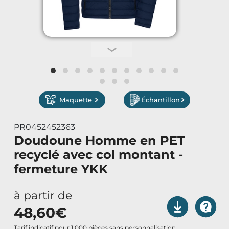
Vêtements de Travail
Parapluies & Parasols
Gourmandises
Art de la Table
Maquette
Échantillon
Art de Vivre à la Française
PR0452452363
Doudoune Homme en PET
Plantes et Graines
recyclé avec col montant -
fermeture YKK
Bien être & Sécurité
à partir de
Sports, loisirs & jouets
48,60
€
Tarif indicatif pour 1 000 pièces sans personnalisation