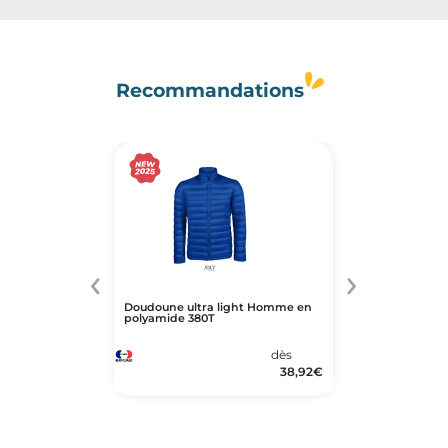
Recommandations
‹
›
Doudoune ultra light Homme en
polyamide 380T
dès
38,92
€