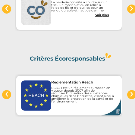
‹
›
La broderie consiste à coudre sur un
tissu un motif plat ou en relief, à
l'aide de fils et d'aiguilles pour un
rendu durable et haut de gamme.
Voir plus
Critères Écoresponsables
Règlementation Reach
‹
›
REACH est un règlement européen en
e
vigueur depuis 2007 afin de
sécuriser l’utilisation des substances
chimiques dans l’industrie, visant ainsi à
améliorer la protection de la santé et de
l'environnement.