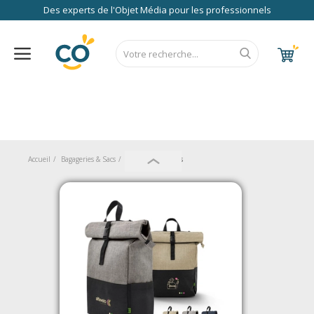
Des experts de l'Objet Média pour les professionnels
Nos Services
FAQ
RSE
Contact
Accueil
CALENDRIER 2027
RENTREE 2026
NEWS 2026
EUROPE
FRANCE
ÉCO
EXPRESS
Au Bureau
Accueil
Bagageries & Sacs
Sacs
Sacs à Dos
High Tech
Bagageries & Sacs
Etui
Textiles & Accessoires