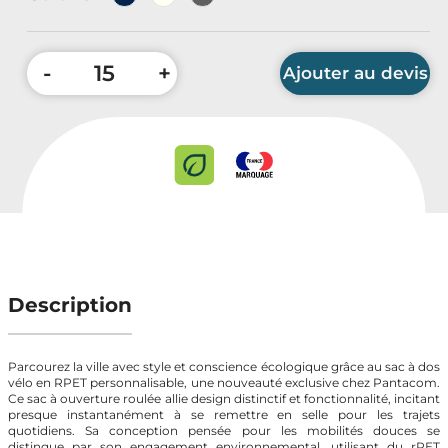
Accessoires Auto & Vélo
PLV & Mobiliers Pub
-
+
Ajouter au devis
Packaging sur-mesure
Temps Forts de l'Année
Quantité minimum : 15 pièces
Evénement Entreprise
Description
Parcourez la ville avec style et conscience écologique grâce au sac à dos
vélo en RPET personnalisable, une nouveauté exclusive chez Pantacom.
Ce sac à ouverture roulée allie design distinctif et fonctionnalité, incitant
presque instantanément à se remettre en selle pour les trajets
quotidiens. Sa conception pensée pour les mobilités douces se
distingue par son engagement environnemental, utilisant du rPET