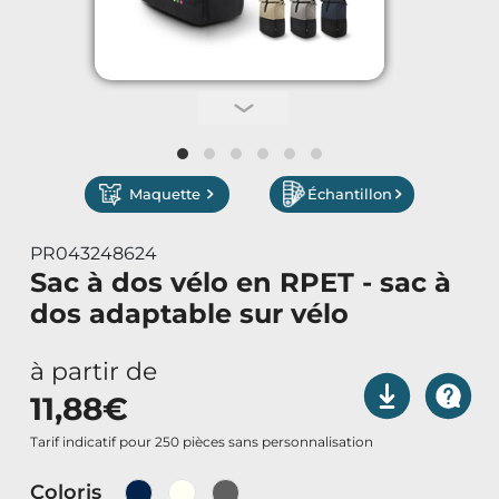
Vêtements de Travail
Parapluies & Parasols
Gourmandises
Maquette
Échantillon
Art de la Table
PR043248624
Art de Vivre à la Française
Sac à dos vélo en RPET - sac à
dos adaptable sur vélo
Plantes et Graines
à partir de
Bien être & Sécurité
11,88
€
Sports, loisirs & jouets
Tarif indicatif pour 250 pièces sans personnalisation
Coloris