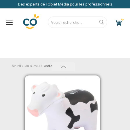
Des experts de l'Objet Média pour les professionnels
Nos Services
FAQ
RSE
Contact
Accueil
CALENDRIER 2027
RENTREE 2026
NEWS 2026
EUROPE
FRANCE
ÉCO
EXPRESS
Au Bureau
Accueil
Au Bureau
Anti-stress
High Tech
Bagageries & Sacs
Etui
Textiles & Accessoires