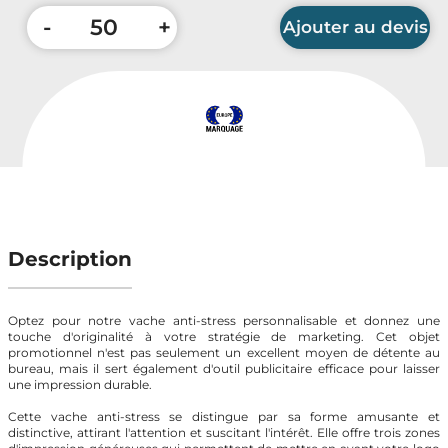
Accessoires Auto & Vélo
-
+
Ajouter au devis
PLV & Mobiliers Pub
Packaging sur-mesure
Quantité minimum : 50 pièces
Temps Forts de l'Année
Evénement Entreprise
Description
Optez pour notre vache anti-stress personnalisable et donnez une
touche d'originalité à votre stratégie de marketing. Cet objet
promotionnel n'est pas seulement un excellent moyen de détente au
bureau, mais il sert également d'outil publicitaire efficace pour laisser
une impression durable.
Cette vache anti-stress se distingue par sa forme amusante et
distinctive, attirant l'attention et suscitant l'intérêt. Elle offre trois zones