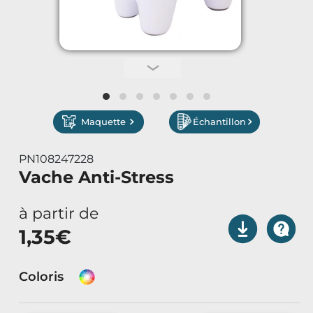
Vêtements de Travail
Parapluies & Parasols
Gourmandises
Maquette
Échantillon
Art de la Table
PN108247228
Art de Vivre à la Française
Vache Anti-Stress
Plantes et Graines
à partir de
1,35
€
Bien être & Sécurité
Sports, loisirs & jouets
Coloris